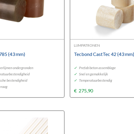
LIJMPATRONEN
785 (43 mm)
Tecbond CastTec 42 (43 mm
 verlijmen ondergronden
✓
Prefab beton assemblage
ratuurbestendigheid
✓
Snel en gemakkelijk
che bestendigheid
✓
Temperatuurbestendig
nvraag
€
275,90