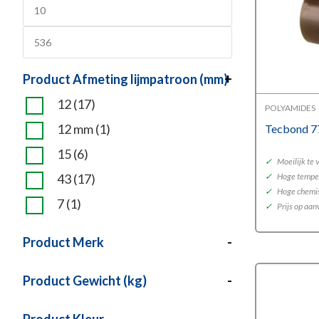
Product Afmeting lijmpatroon (mm)
+
12
(17)
POLYAMIDES
12 mm
(1)
Tecbond 7
15
(6)
✓
Moeilijk te
43
(17)
✓
Hoge tempe
✓
Hoge chemis
7
(1)
✓
Prijs op aa
Product Merk
-
Product Gewicht (kg)
-