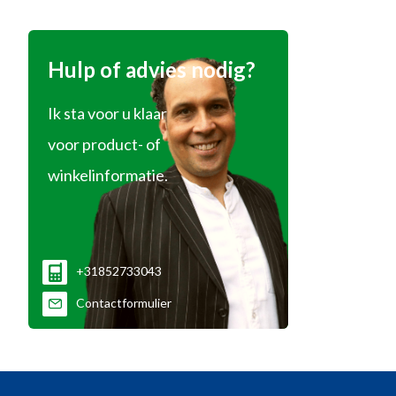
Hulp of advies nodig?
Ik sta voor u klaar
voor product- of
winkelinformatie.
+31852733043
Contactformulier