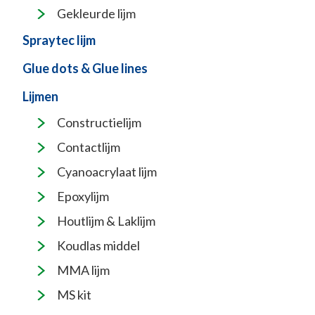
Gekleurde lijm
Spraytec lijm
Glue dots & Glue lines
Lijmen
Constructielijm
Contactlijm
Cyanoacrylaat lijm
Epoxylijm
Houtlijm & Laklijm
Koudlas middel
MMA lijm
MS kit