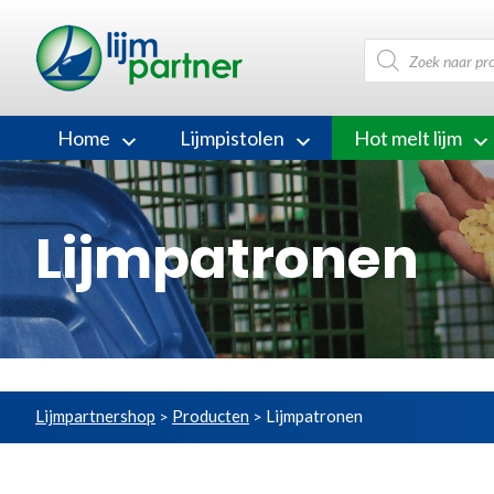
Producten
zoeken
Home
Lijmpistolen
Hot melt lijm
Lijmpatronen
Lijmpartnershop
Producten
Lijmpatronen
>
>