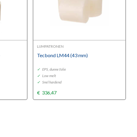
LIJMPATRONEN
)
Tecbond LM44 (43 mm)
✓
EPS, dunne folie
✓
Low melt
✓
Snel hardend
€
336,47