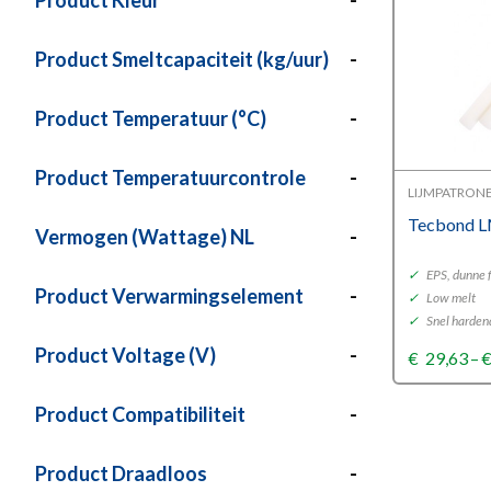
Product Kleur
-
Product Smeltcapaciteit (kg/uur)
-
Product Temperatuur (°C)
-
Product Temperatuurcontrole
-
LIJMPATRON
Tecbond L
Vermogen (Wattage) NL
-
✓
EPS, dunne f
Product Verwarmingselement
-
✓
Low melt
✓
Snel harden
Product Voltage (V)
-
€
29,63
–
Product Compatibiliteit
-
Product Draadloos
-