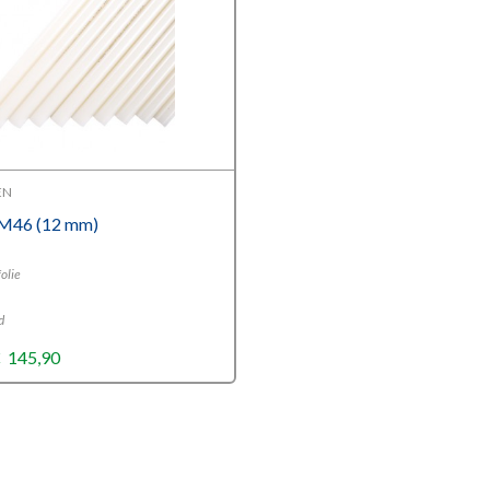
EN
M46 (12 mm)
olie
d
Price
€
145,90
range:
€29,63
through
€145,90