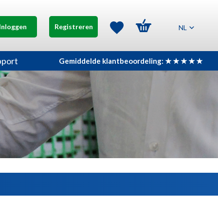
Inloggen
Registreren
NL
pport
Gemiddelde klantbeoordeling: ★ ★ ★ ★ ★