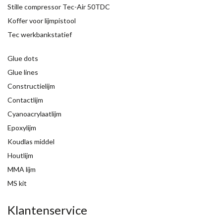
Stille compressor Tec-Air 50TDC
Koffer voor lijmpistool
Tec werkbankstatief
Glue dots
Glue lines
Constructielijm
Contactlijm
Cyanoacrylaatlijm
Epoxylijm
Koudlas middel
Houtlijm
MMA lijm
MS kit
Klantenservice