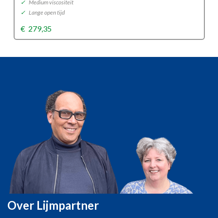
✓
Medium viscositeit
✓
Lange open tijd
€
279,35
Over Lijmpartner