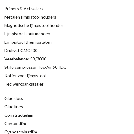
Primers & Activators
Metalen lijmpistool houders
Magnetische lijmpistool houder
Lijmpistool spuitmonden
Lijmpistool thermostaten
Drukvat GMC200
Veerbalancer SB/3000
Stille compressor Tec-Air 50TDC
Koffer voor lijmpistool
Tec werkbankstatief
Glue dots
Glue lines
Constructielijm
Contactlijm
Cyanoacrylaatlijm