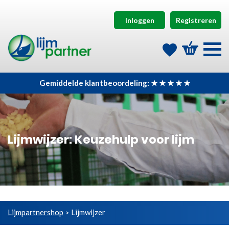
Inloggen
Registreren
Gemiddelde klantbeoordeling: ★ ★ ★ ★ ★
Lijmwijzer: Keuzehulp voor lijm
Lijmpartnershop
Lijmwijzer
>