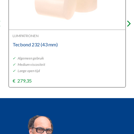
LIJMPATRONEN
Tecbond 232 (43 mm)
✓
Algemeen gebruik
✓
Medium viscositeit
✓
Lange open tijd
€
279,35