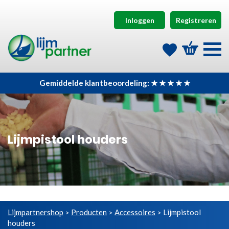
Inloggen
Registreren
Gemiddelde klantbeoordeling: ★ ★ ★ ★ ★
Lijmpistool houders
Lijmpartnershop
Producten
Accessoires
Lijmpistool
>
>
>
houders