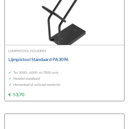
LIJMPISTOOL HOUDERS
Lijmpistool Standaard PA3096
✓
Tec 3000-, 6000- en 7000 serie
✓
Metalen standaard
✓
Horizontaal of verticaal monteren
€
53,70