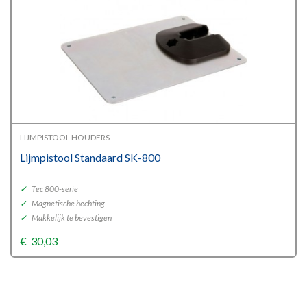
LIJMPISTOOL HOUDERS
Lijmpistool Standaard SK-800
✓
Tec 800-serie
✓
Magnetische hechting
✓
Makkelijk te bevestigen
€
30,03