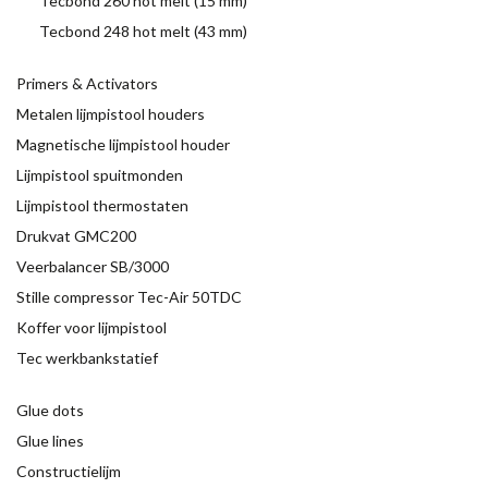
Tecbond 260 hot melt (15 mm)
Tecbond 248 hot melt (43 mm)
Primers & Activators
Metalen lijmpistool houders
Magnetische lijmpistool houder
Lijmpistool spuitmonden
Lijmpistool thermostaten
Drukvat GMC200
Veerbalancer SB/3000
Stille compressor Tec-Air 50TDC
Koffer voor lijmpistool
Tec werkbankstatief
Glue dots
Glue lines
Constructielijm