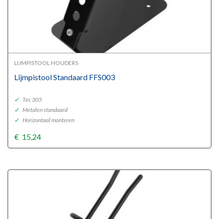
LIJMPISTOOL HOUDERS
Lijmpistool Standaard FFS003
✓
Tec 305
✓
Metalen standaard
✓
Horizontaal monteren
€
15,24