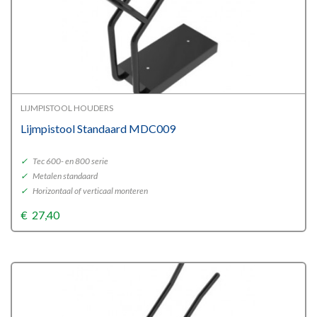
LIJMPISTOOL HOUDERS
Lijmpistool Standaard MDC009
✓
Tec 600- en 800 serie
✓
Metalen standaard
✓
Horizontaal of verticaal monteren
€
27,40