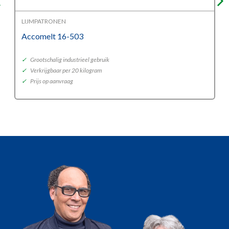
LIJMPATRONEN
Accomelt 16-503
✓
Grootschalig industrieel gebruik
✓
Verkrijgbaar per 20 kilogram
✓
Prijs op aanvraag