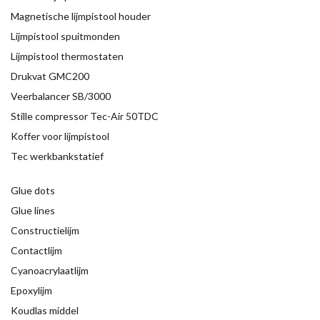
Magnetische lijmpistool houder
Lijmpistool spuitmonden
Lijmpistool thermostaten
Drukvat GMC200
Veerbalancer SB/3000
Stille compressor Tec-Air 50TDC
Koffer voor lijmpistool
Tec werkbankstatief
Glue dots
Glue lines
Constructielijm
Contactlijm
Cyanoacrylaatlijm
Epoxylijm
Koudlas middel