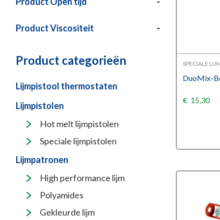
Product Open tijd
-
Product Viscositeit
-
Product categorieën
SPECIALE LI
DuoMix-Bon
Lijmpistool thermostaten
€
15,30
Lijmpistolen
Hot melt lijmpistolen
Speciale lijmpistolen
Lijmpatronen
High performance lijm
Polyamides
Gekleurde lijm