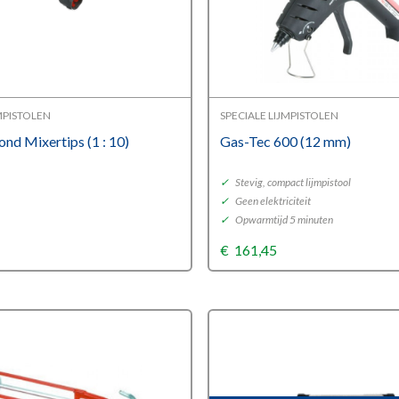
JMPISTOLEN
SPECIALE LIJMPISTOLEN
d Mixertips (1 : 10)
Gas-Tec 600 (12 mm)
✓
Stevig, compact lijmpistool
✓
Geen elektriciteit
✓
Opwarmtijd 5 minuten
€
161,45