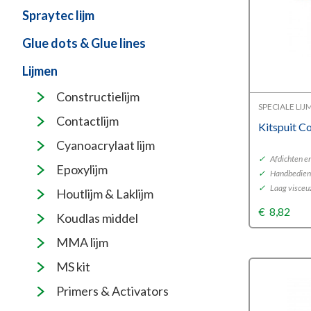
Spraytec lijm
Glue dots & Glue lines
Lijmen
Constructielijm
SPECIALE LI
Contactlijm
Kitspuit C
Cyanoacrylaat lijm
✓
Afdichten en
Epoxylijm
✓
Handbedien
✓
Laag visceu
Houtlijm & Laklijm
€
8,82
Koudlas middel
MMA lijm
MS kit
Primers & Activators