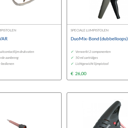
JMPISTOLEN
SPECIALE LIJMPISTOLEN
 VAR
DuoMix-Bond (dubbelloops)
uitcontactlijm drukvaten
✓
Verwerkt 2 componenten
rde aanbreng
✓
50 ml cartridges
e bedienen
✓
Lichtgewicht lijmpistool
€
26,00