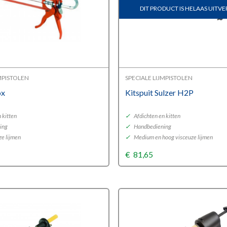
DIT PRODUCT IS HELAAS UIT
JMPISTOLEN
SPECIALE LIJMPISTOLEN
ox
Kitspuit Sulzer H2P
 kitten
✓
Afdichten en kitten
ing
✓
Handbediening
ze lijmen
✓
Medium en hoog visceuze lijmen
€
81,65