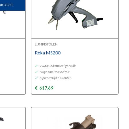
VERKOCHT
LIJMPISTOLEN
Reka MS200
✓
Zwaar industrieel gebruik
✓
Hoge smeltcapaciteit
✓
Opwarmtijd 5 minuten
€
617,69