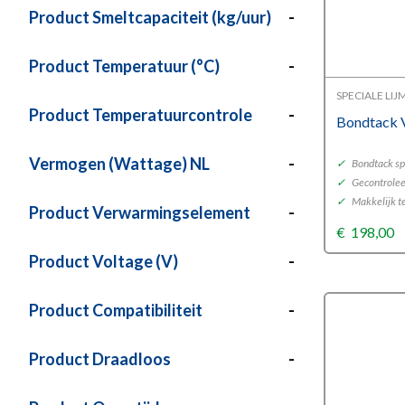
Product Smeltcapaciteit (kg/uur)
-
Product Temperatuur (°C)
-
SPECIALE LI
Product Temperatuurcontrole
-
Bondtack
Vermogen (Wattage) NL
-
✓
Bondtack sp
✓
Gecontrolee
✓
Makkelijk t
Product Verwarmingselement
-
€
198,00
Product Voltage (V)
-
Product Compatibiliteit
-
Product Draadloos
-