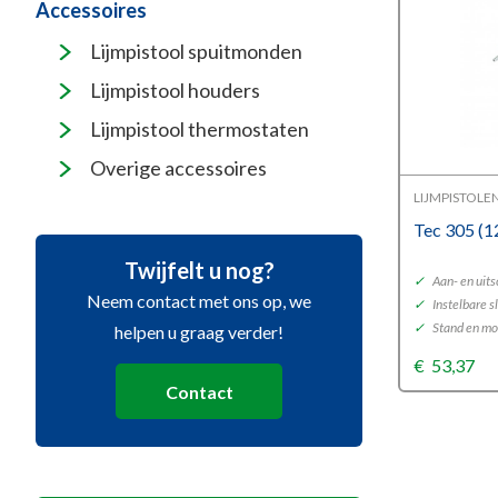
Accessoires
Lijmpistool spuitmonden
Lijmpistool houders
Lijmpistool thermostaten
Overige accessoires
LIJMPISTOLE
Tec 305 (
Twijfelt u nog?
✓
Aan- en uit
Neem contact met ons op, we
✓
Instelbare s
✓
Stand en m
helpen u graag verder!
€
53,37
Contact