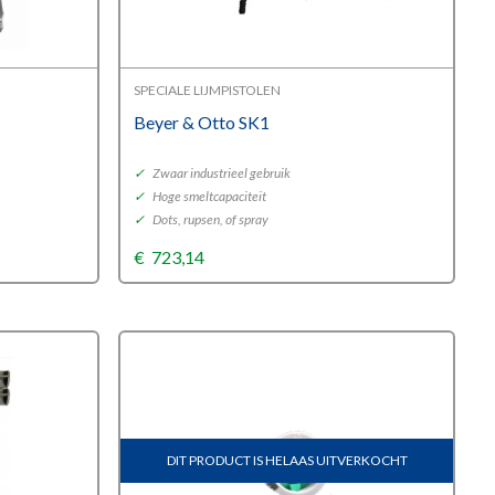
SPECIALE LIJMPISTOLEN
Beyer & Otto SK1
✓
Zwaar industrieel gebruik
✓
Hoge smeltcapaciteit
✓
Dots, rupsen, of spray
€
723,14
DIT PRODUCT IS HELAAS UITVERKOCHT