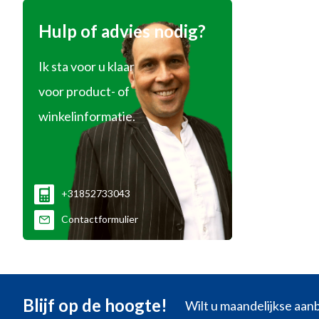
Hulp of advies nodig?
Ik sta voor u klaar
voor product- of
winkelinformatie.
+31852733043
Contactformulier
Blijf op de hoogte!
Wilt u maandelijkse aa