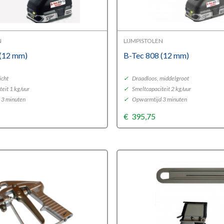
N
LIJMPISTOLEN
 (12 mm)
B-Tec 808 (12 mm)
icht
✓
Draadloos, middelgroot
eit 1 kg/uur
✓
Smeltcapaciteit 2 kg/uur
 3 minuten
✓
Opwarmtijd 3 minuten
€
395,75