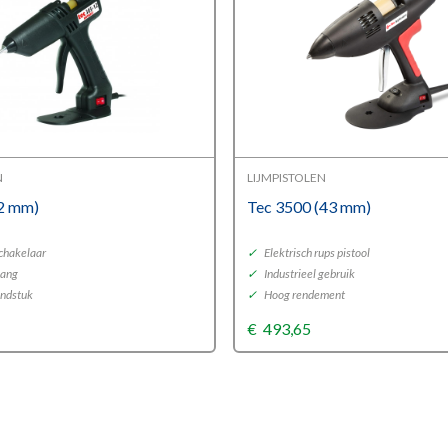
N
LIJMPISTOLEN
12 mm)
Tec 3500 (43 mm)
schakelaar
✓
Elektrisch rups pistool
lang
✓
Industrieel gebruik
ondstuk
✓
Hoog rendement
€
493,65