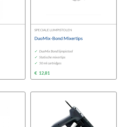
SPECIALE LIJMPISTOLEN
DuoMix-Bond Mixertips
✓
DuoMix Bond lijmpistool
✓
Statische mixertips
✓
50 ml cartridges
€
12,81