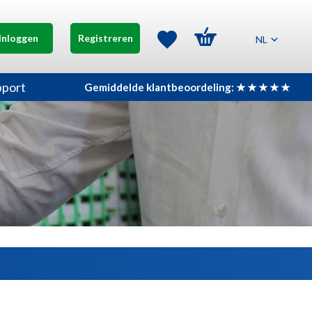
Inloggen
Registreren
NL
pport
Gemiddelde klantbeoordeling: ★ ★ ★ ★ ★