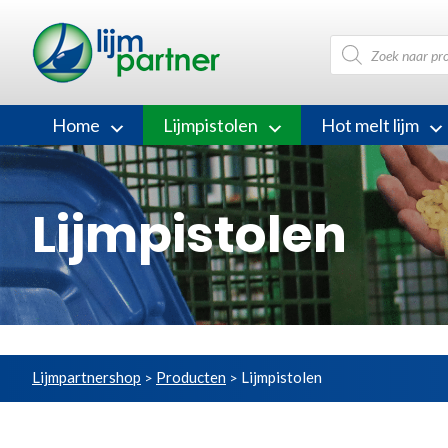
Producten
zoeken
Home
Lijmpistolen
Hot melt lijm
Lijmpistolen
Lijmpartnershop
Producten
Lijmpistolen
>
>