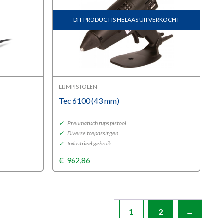
DIT PRODUCT IS HELAAS UITVERKOCHT
LIJMPISTOLEN
Tec 6100 (43 mm)
✓
Pneumatisch rups pistool
✓
Diverse toepassingen
✓
Industrieel gebruik
€
962,86
1
2
→