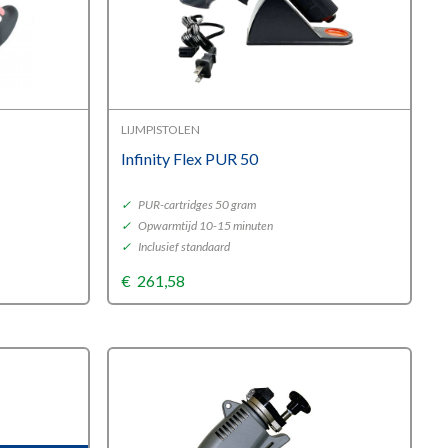
LIJMPISTOLEN
Infinity Flex PUR 50
✓
PUR-cartridges 50 gram
✓
Opwarmtijd 10-15 minuten
✓
Inclusief standaard
€
261,58