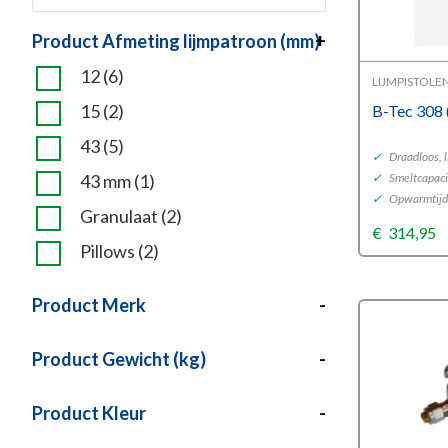
Product Afmeting lijmpatroon (mm)
+
12
(6)
LIJMPISTOLE
15
(2)
B-Tec 308
43
(5)
✓
Draadloos, l
43 mm
(1)
✓
Smeltcapacit
✓
Opwarmtijd
Granulaat
(2)
€
314,95
Pillows
(2)
Product Merk
-
Product Gewicht (kg)
-
Product Kleur
-