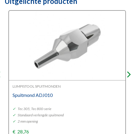
Uitgelichte producten
LIJMPISTOOL SPUITMONDEN
Spuitmond ADJ010
✓
Tec 305, Tec 800-serie
✓
Standaard verlengde spuitmond
✓
2 mm opening
€
28,76