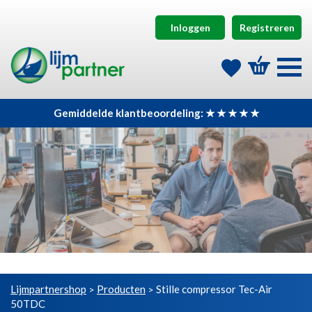
Inloggen
Registreren
Gemiddelde klantbeoordeling: ★ ★ ★ ★ ★
Lijmpartnershop
Producten
Stille compressor Tec-Air
>
>
50TDC