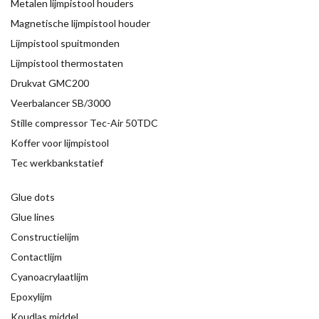
Metalen lijmpistool houders
Magnetische lijmpistool houder
Lijmpistool spuitmonden
Lijmpistool thermostaten
Drukvat GMC200
Veerbalancer SB/3000
Stille compressor Tec-Air 50TDC
Koffer voor lijmpistool
Tec werkbankstatief
Glue dots
Glue lines
Constructielijm
Contactlijm
Cyanoacrylaatlijm
Epoxylijm
Koudlas middel