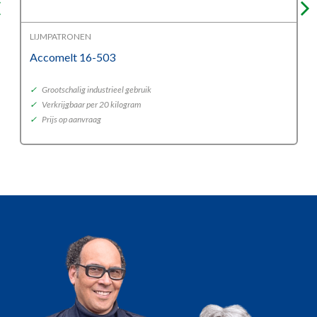
LIJMPATRONEN
Accomelt 16-503
✓
Grootschalig industrieel gebruik
✓
Verkrijgbaar per 20 kilogram
✓
Prijs op aanvraag