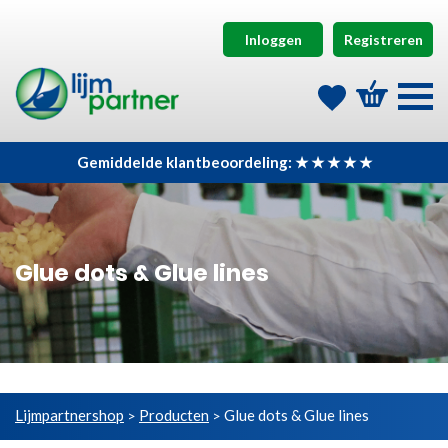
Inloggen
Registreren
Gemiddelde klantbeoordeling: ★ ★ ★ ★ ★
Glue dots & Glue lines
Lijmpartnershop
Producten
Glue dots & Glue lines
>
>