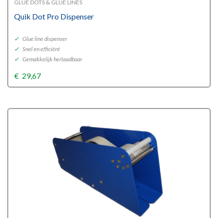
GLUE DOTS & GLUE LINES
Quik Dot Pro Dispenser
✓
Glue line dispenser
✓
Snel en efficiënt
✓
Gemakkelijk herlaadbaar
€
29,67