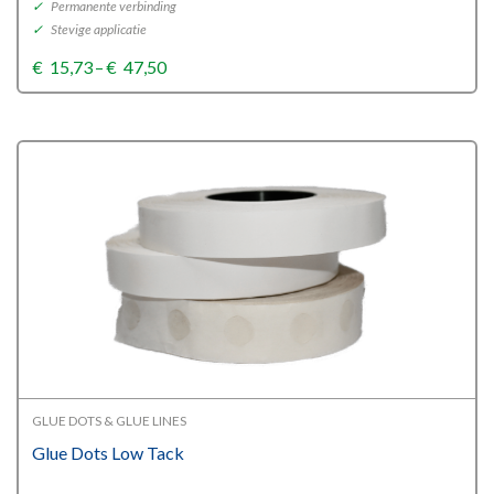
✓
Permanente verbinding
✓
Stevige applicatie
Price
€
15,73
–
€
47,50
range:
€15,73
through
€47,50
GLUE DOTS & GLUE LINES
Glue Dots Low Tack