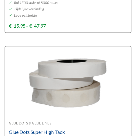
✓
Rol 1500 stuks of 8000 stuks
✓
Tijdelijke verbinding
✓
Lage pelsterkte
Price
€
15,95
–
€
47,97
range:
€15,95
through
€47,97
GLUE DOTS & GLUE LINES
Glue Dots Super High Tack