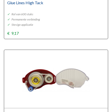
Glue Lines High Tack
✓
Rol van 600 stuks
✓
Permanente verbinding
✓
Stevige applicatie
€
9,17