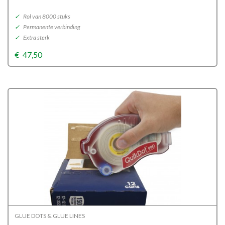
✓
Rol van 8000 stuks
✓
Permanente verbinding
✓
Extra sterk
€
47,50
GLUE DOTS & GLUE LINES