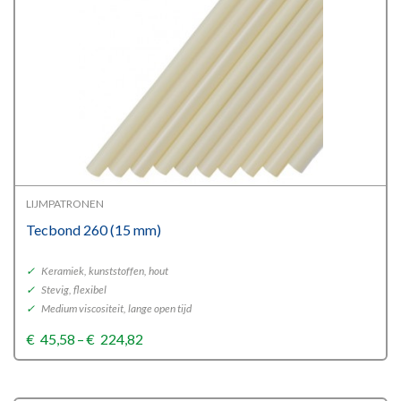
LIJMPATRONEN
Tecbond 260 (15 mm)
✓
Keramiek, kunststoffen, hout
✓
Stevig, flexibel
✓
Medium viscositeit, lange open tijd
Price
€
45,58
–
€
224,82
range:
€45,58
through