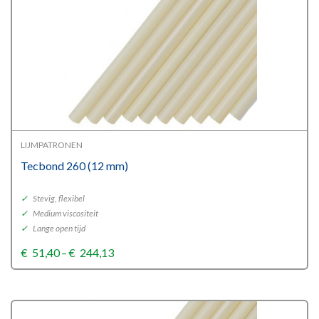
LIJMPATRONEN
Tecbond 260 (12 mm)
✓
Stevig, flexibel
✓
Medium viscositeit
✓
Lange open tijd
Price
€
51,40
–
€
244,13
range:
€51,40
through
€244,13