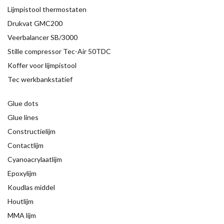
Lijmpistool thermostaten
Drukvat GMC200
Veerbalancer SB/3000
Stille compressor Tec-Air 50TDC
Koffer voor lijmpistool
Tec werkbankstatief
Glue dots
Glue lines
Constructielijm
Contactlijm
Cyanoacrylaatlijm
Epoxylijm
Koudlas middel
Houtlijm
MMA lijm