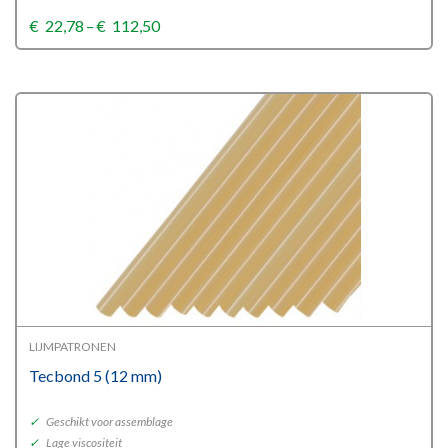
Price
€
22,78
–
€
112,50
range:
€22,78
through
€112,50
LIJMPATRONEN
Tecbond 5 (12 mm)
✓
Geschikt voor assemblage
✓
Lage viscositeit