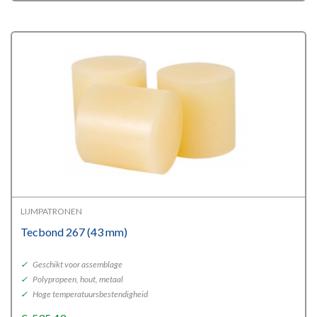
€47,66
through
€235,02
LIJMPATRONEN
Tecbond 267 (43 mm)
✓
Geschikt voor assemblage
✓
Polypropeen, hout, metaal
✓
Hoge temperatuursbestendigheid