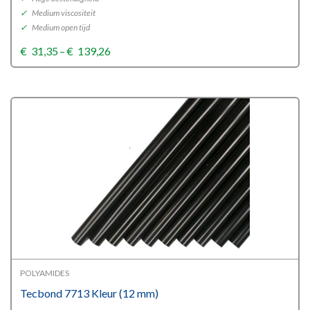
✓
Medium viscositeit
✓
Medium open tijd
Price
€
31,35
–
€
139,26
range:
€31,35
through
€139,26
POLYAMIDES
Tecbond 7713 Kleur (12 mm)