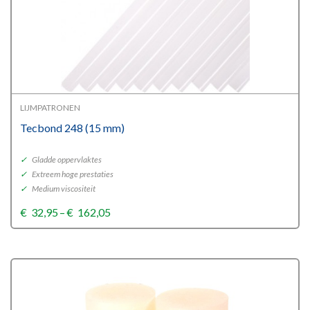
LIJMPATRONEN
Tecbond 248 (15 mm)
✓
Gladde oppervlaktes
✓
Extreem hoge prestaties
✓
Medium viscositeit
Price
€
32,95
–
€
162,05
range:
€32,95
through
€162,05