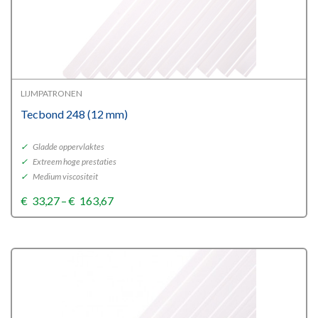
LIJMPATRONEN
Tecbond 248 (12 mm)
✓
Gladde oppervlaktes
✓
Extreem hoge prestaties
✓
Medium viscositeit
Price
€
33,27
–
€
163,67
range:
€33,27
through
€163,67