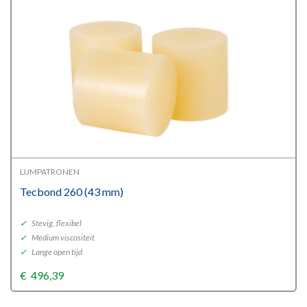
€224,82
LIJMPATRONEN
Tecbond 260 (43 mm)
✓
Stevig, flexibel
✓
Medium viscositeit
✓
Lange open tijd
€
496,39