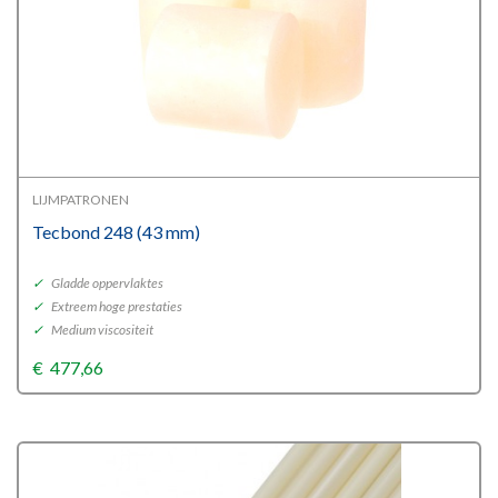
LIJMPATRONEN
Tecbond 248 (43 mm)
✓
Gladde oppervlaktes
✓
Extreem hoge prestaties
✓
Medium viscositeit
€
477,66