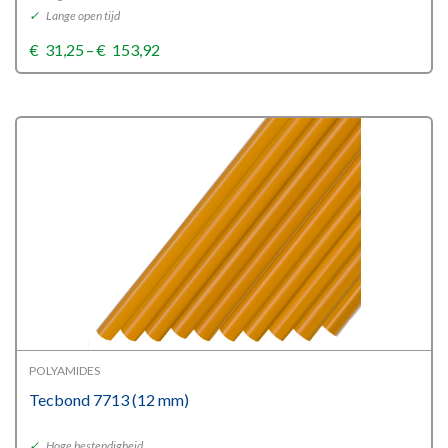
✓
Lange open tijd
Price
€
31,25
–
€
153,92
range:
€31,25
through
€153,92
POLYAMIDES
Tecbond 7713 (12 mm)
✓
Hoge bestendigheid