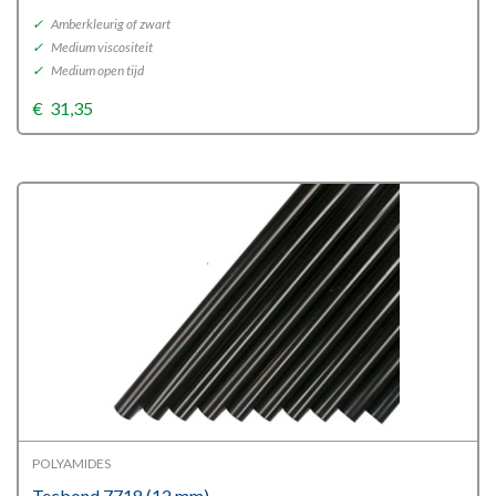
✓
Amberkleurig of zwart
✓
Medium viscositeit
✓
Medium open tijd
€
31,35
POLYAMIDES
Tecbond 7718 (12 mm)