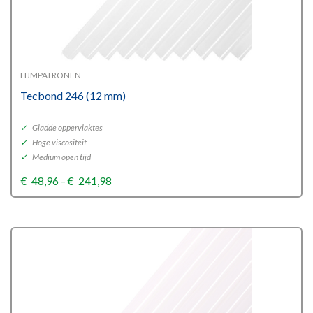
LIJMPATRONEN
Tecbond 246 (12 mm)
✓
Gladde oppervlaktes
✓
Hoge viscositeit
✓
Medium open tijd
Price
€
48,96
–
€
241,98
range:
€48,96
through
€241,98