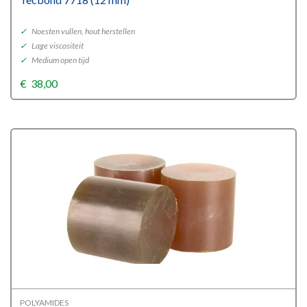
✓
Noesten vullen, hout herstellen
✓
Lage viscositeit
✓
Medium open tijd
€
38,00
POLYAMIDES