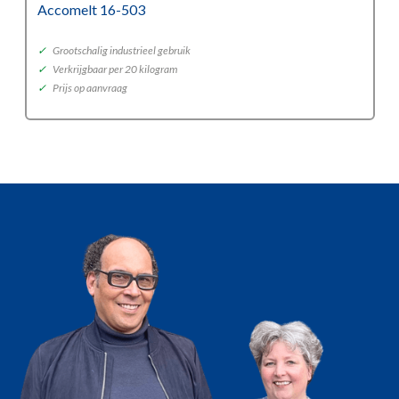
Accomelt 16-503
✓
Grootschalig industrieel gebruik
✓
Verkrijgbaar per 20 kilogram
✓
Prijs op aanvraag