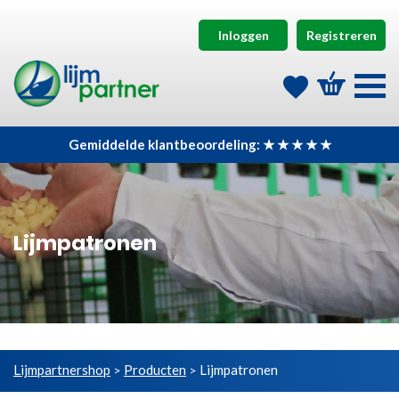
Inloggen
Registreren
Gemiddelde klantbeoordeling: ★ ★ ★ ★ ★
Lijmpatronen
Lijmpartnershop
Producten
Lijmpatronen
>
>