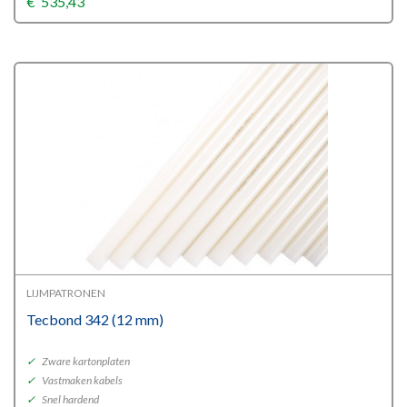
€
535,43
LIJMPATRONEN
Tecbond 342 (12 mm)
✓
Zware kartonplaten
✓
Vastmaken kabels
✓
Snel hardend