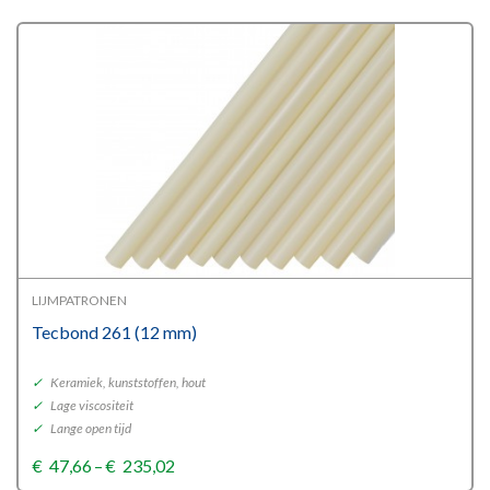
LIJMPATRONEN
Tecbond 261 (12 mm)
✓
Keramiek, kunststoffen, hout
✓
Lage viscositeit
✓
Lange open tijd
Price
€
47,66
–
€
235,02
range: