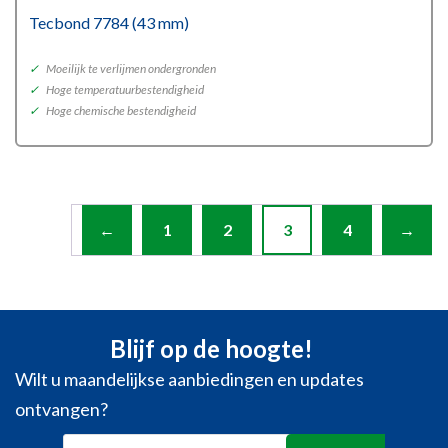
Tecbond 7784 (43 mm)
✓
Moeilijk te verlijmen ondergronden
✓
Hoge temperatuurbestendigheid
✓
Hoge chemische bestendigheid
←
1
2
3
4
→
Blijf op de hoogte!
Wilt u maandelijkse aanbiedingen en updates
ontvangen?