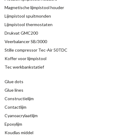
Magnetische lijmpistool houder
Lijmpistool spuitmonden
Lijmpistool thermostaten
Drukvat GMC200
Veerbalancer SB/3000
Stille compressor Tec-Air 50TDC
Koffer voor lijmpistool
Tec werkbankstatief
Glue dots
Glue lines
Constructielijm
Contactlijm
Cyanoacrylaatlijm
Epoxylijm
Koudlas middel