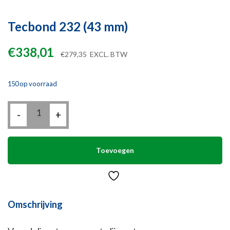
Tecbond 232 (43 mm)
€
338,01
€
279,35
EXCL. BTW
150 op voorraad
Tecbond
-
232
+
(43
mm)
aantal
Toevoegen
Omschrijving