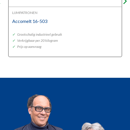
LIJMPATRONEN
Accomelt 16-503
✓
Grootschalig industrieel gebruik
✓
Verkrijgbaar per 20 kilogram
✓
Prijs op aanvraag