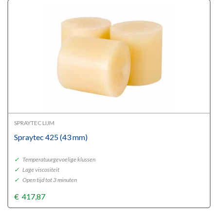
SPRAYTEC LIJM
Spraytec 425 (43 mm)
✓
Temperatuurgevoelige klussen
✓
Lage viscositeit
✓
Open tijd tot 3 minuten
€
417,87