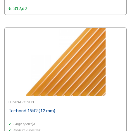
€
312,62
LIJMPATRONEN
Tecbond 1942 (12 mm)
✓
Lange open tijd
✓
Medium viscositeit