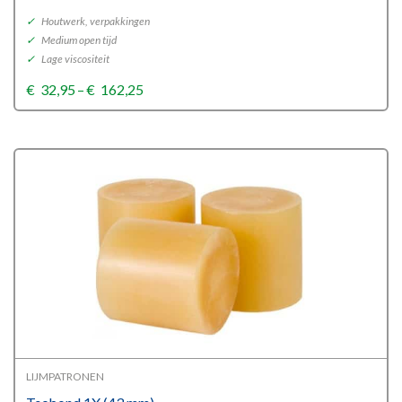
✓
Houtwerk, verpakkingen
✓
Medium open tijd
✓
Lage viscositeit
Price
€
32,95
–
€
162,25
range:
€32,95
through
€162,25
LIJMPATRONEN