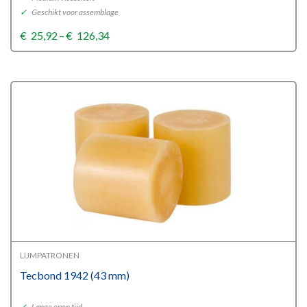
✓
Geschikt voor assemblage
Price
€
25,92
–
€
126,34
range:
€25,92
through
€126,34
LIJMPATRONEN
Tecbond 1942 (43 mm)
✓
Lange open tijd