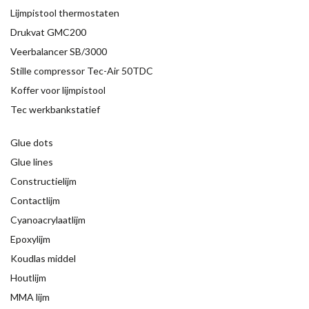
Lijmpistool thermostaten
Drukvat GMC200
Veerbalancer SB/3000
Stille compressor Tec-Air 50TDC
Koffer voor lijmpistool
Tec werkbankstatief
Glue dots
Glue lines
Constructielijm
Contactlijm
Cyanoacrylaatlijm
Epoxylijm
Koudlas middel
Houtlijm
MMA lijm