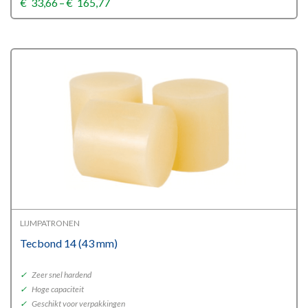
Price
€
33,66
–
€
165,77
range:
€33,66
through
€165,77
LIJMPATRONEN
Tecbond 14 (43 mm)
✓
Zeer snel hardend
✓
Hoge capaciteit
✓
Geschikt voor verpakkingen