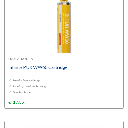
LIJMPATRONEN
Infinity PUR WW60 Cartridge
✓
Productassemblage
✓
Hout op hout verbinding
✓
Snelle kleving
€
17,05