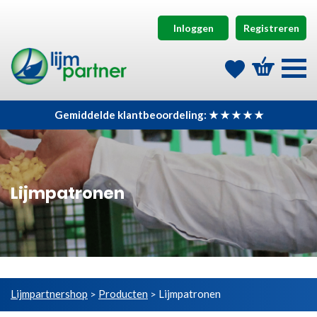
Inloggen
Registreren
Gemiddelde klantbeoordeling: ★ ★ ★ ★ ★
Lijmpatronen
Lijmpartnershop
Producten
Lijmpatronen
>
>