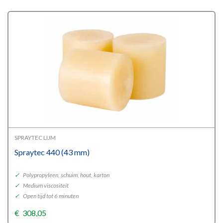
SPRAYTEC LIJM
Spraytec 440 (43 mm)
✓
Polypropyleen, schuim, hout, karton
✓
Medium viscositeit
✓
Open tijd tot 6 minuten
€
308,05