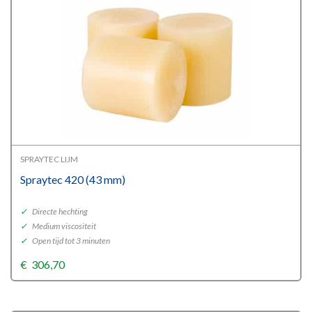
SPRAYTEC LIJM
Spraytec 420 (43 mm)
✓
Directe hechting
✓
Medium viscositeit
✓
Open tijd tot 3 minuten
€
306,70