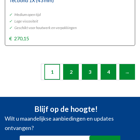
Tecbond 1X (43 mm)
✓
Medium open tijd
✓
Lage viscositeit
✓
Geschikt voor houtwerk en verpakkingen
€
270,15
1
2
3
4
→
Blijf op de hoogte!
Wilt u maandelijkse aanbiedingen en updates
ontvangen?