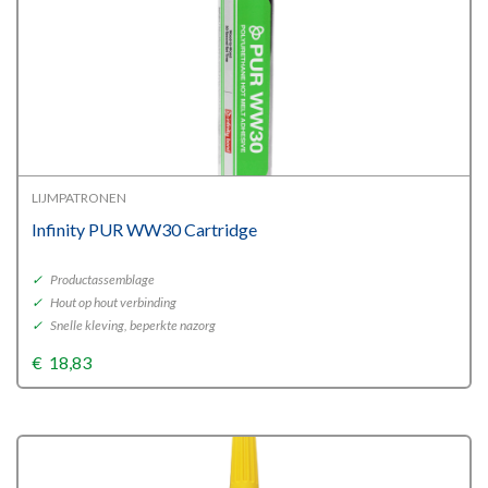
LIJMPATRONEN
Infinity PUR WW30 Cartridge
✓
Productassemblage
✓
Hout op hout verbinding
✓
Snelle kleving, beperkte nazorg
€
18,83