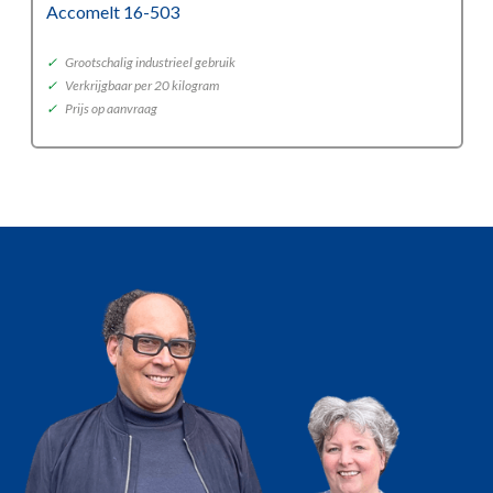
Accomelt 16-503
✓
Grootschalig industrieel gebruik
✓
Verkrijgbaar per 20 kilogram
✓
Prijs op aanvraag