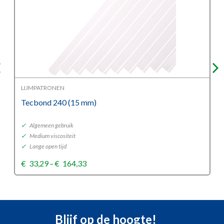
LIJMPATRONEN
Tecbond 240 (15 mm)
✓
Algemeen gebruik
✓
Medium viscositeit
✓
Lange open tijd
Price
€
33,29
–
€
164,33
range:
€33,29
through
€164,33
Blijf op de hoogte!