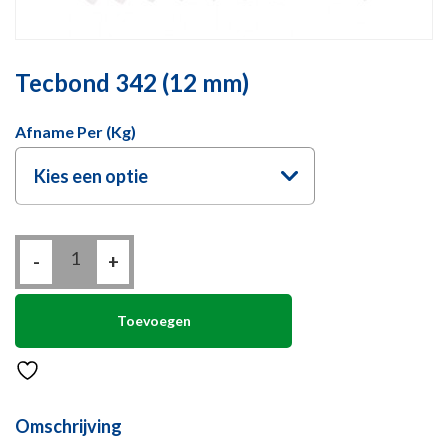
Tecbond 342 (12 mm)
Afname Per (kg)
Kies een optie
Tecbond
-
342
+
(12
mm)
aantal
Toevoegen
Omschrijving