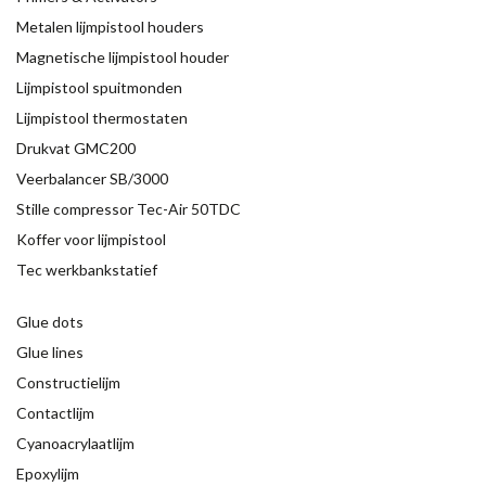
Metalen lijmpistool houders
Magnetische lijmpistool houder
Lijmpistool spuitmonden
Lijmpistool thermostaten
Drukvat GMC200
Veerbalancer SB/3000
Stille compressor Tec-Air 50TDC
Koffer voor lijmpistool
Tec werkbankstatief
Glue dots
Glue lines
Constructielijm
Contactlijm
Cyanoacrylaatlijm
Epoxylijm