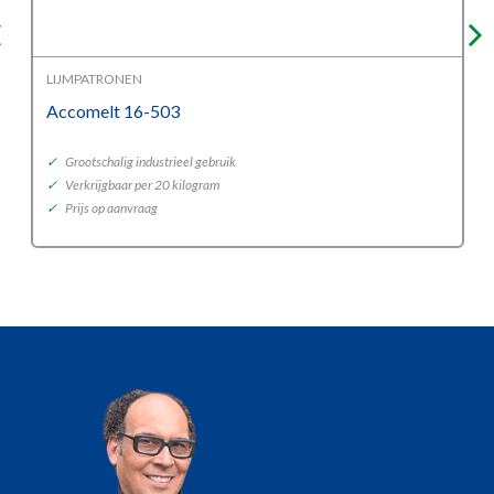
LIJMPATRONEN
Accomelt 16-503
✓
Grootschalig industrieel gebruik
✓
Verkrijgbaar per 20 kilogram
✓
Prijs op aanvraag