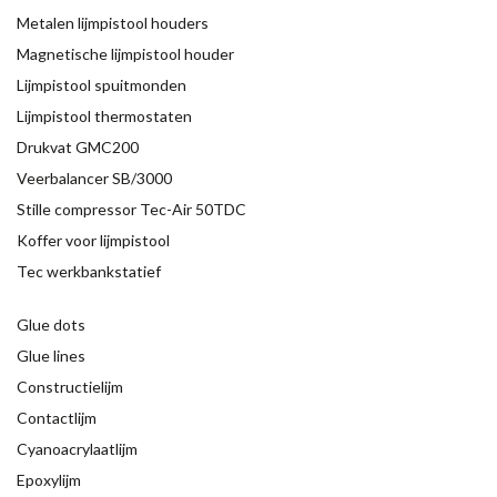
Metalen lijmpistool houders
Magnetische lijmpistool houder
Lijmpistool spuitmonden
Lijmpistool thermostaten
Drukvat GMC200
Veerbalancer SB/3000
Stille compressor Tec-Air 50TDC
Koffer voor lijmpistool
Tec werkbankstatief
Glue dots
Glue lines
Constructielijm
Contactlijm
Cyanoacrylaatlijm
Epoxylijm