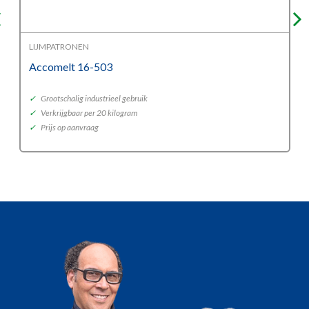
LIJMPATRONEN
Accomelt 16-503
✓
Grootschalig industrieel gebruik
✓
Verkrijgbaar per 20 kilogram
✓
Prijs op aanvraag