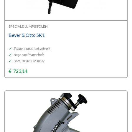
SPECIALE LIJMPISTOLEN
Beyer & Otto SK1
✓
Zwaar industrieel gebruik
✓
Hoge smeltcapaciteit
✓
Dots, rupsen, of spray
€
723,14