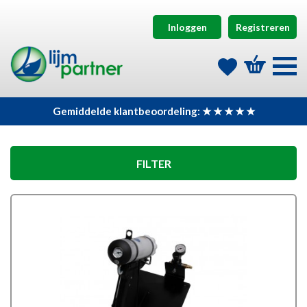
Inloggen
Registreren
Gemiddelde klantbeoordeling: ★ ★ ★ ★ ★
FILTER