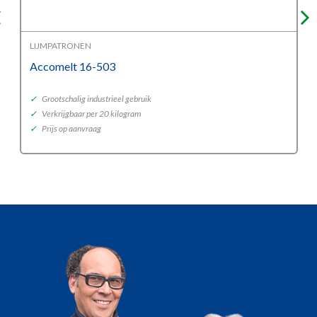
LIJMPATRONEN
Accomelt 16-503
✓
Grootschalig industrieel gebruik
✓
Verkrijgbaar per 20 kilogram
✓
Prijs op aanvraag