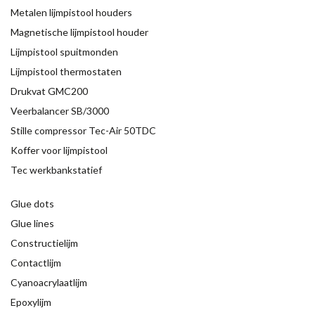
Metalen lijmpistool houders
Magnetische lijmpistool houder
Lijmpistool spuitmonden
Lijmpistool thermostaten
Drukvat GMC200
Veerbalancer SB/3000
Stille compressor Tec-Air 50TDC
Koffer voor lijmpistool
Tec werkbankstatief
Glue dots
Glue lines
Constructielijm
Contactlijm
Cyanoacrylaatlijm
Epoxylijm