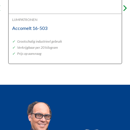
LIJMPATRONEN
Accomelt 16-503
✓
Grootschalig industrieel gebruik
✓
Verkrijgbaar per 20 kilogram
✓
Prijs op aanvraag