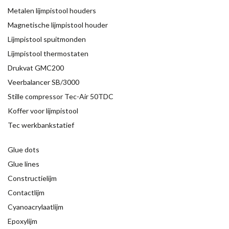
Metalen lijmpistool houders
Magnetische lijmpistool houder
Lijmpistool spuitmonden
Lijmpistool thermostaten
Drukvat GMC200
Veerbalancer SB/3000
Stille compressor Tec-Air 50TDC
Koffer voor lijmpistool
Tec werkbankstatief
Glue dots
Glue lines
Constructielijm
Contactlijm
Cyanoacrylaatlijm
Epoxylijm