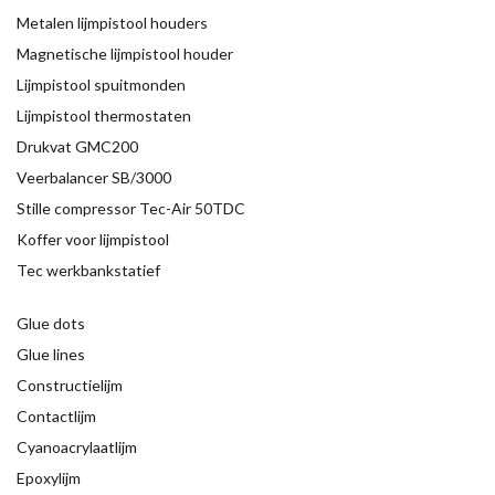
Metalen lijmpistool houders
Magnetische lijmpistool houder
Lijmpistool spuitmonden
Lijmpistool thermostaten
Drukvat GMC200
Veerbalancer SB/3000
Stille compressor Tec-Air 50TDC
Koffer voor lijmpistool
Tec werkbankstatief
Glue dots
Glue lines
Constructielijm
Contactlijm
Cyanoacrylaatlijm
Epoxylijm