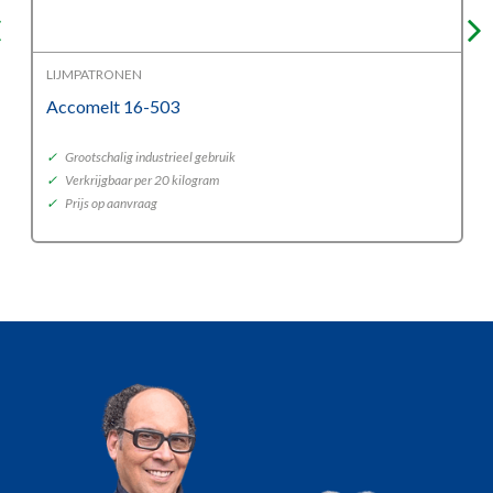
LIJMPATRONEN
Accomelt 16-503
✓
Grootschalig industrieel gebruik
✓
Verkrijgbaar per 20 kilogram
✓
Prijs op aanvraag