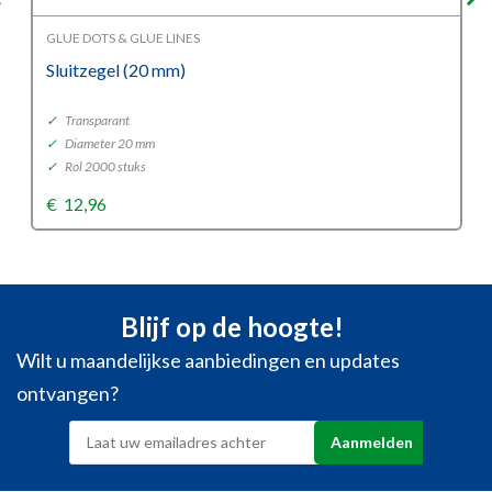
GLUE DOTS & GLUE LINES
Sluitzegel (20 mm)
✓
Transparant
✓
Diameter 20 mm
✓
Rol 2000 stuks
€
12,96
Blijf op de hoogte!
Wilt u maandelijkse aanbiedingen en updates
ontvangen?