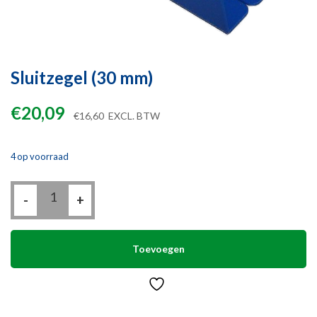
Sluitzegel (30 mm)
€
20,09
€
16,60
EXCL. BTW
4 op voorraad
Sluitzegel
-
(30
+
mm)
aantal
Toevoegen