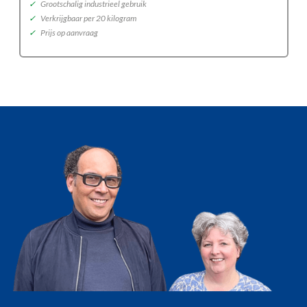
✓
Grootschalig industrieel gebruik
✓
Verkrijgbaar per 20 kilogram
✓
Prijs op aanvraag