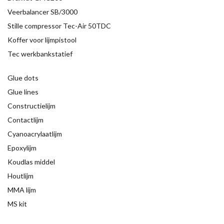
Veerbalancer SB/3000
Stille compressor Tec-Air 50TDC
Koffer voor lijmpistool
Tec werkbankstatief
Glue dots
Glue lines
Constructielijm
Contactlijm
Cyanoacrylaatlijm
Epoxylijm
Koudlas middel
Houtlijm
MMA lijm
MS kit