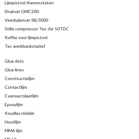
Lijmpistool thermostaten
Drukvat GMC200
Veerbalancer SB/3000
Stille compressor Tec-Air 50TDC
Koffer voor lijmpistool
Tec werkbankstatief
Glue dots
Glue lines
Constructielijm
Contactlijm
Cyanoacrylaatlijm
Epoxylijm
Koudlas middel
Houtlijm
MMA lijm