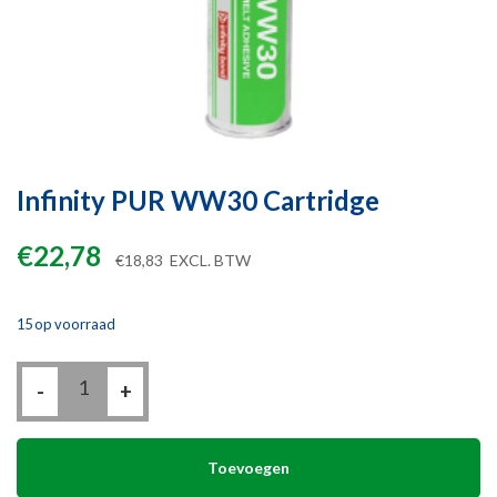
Infinity PUR WW30 Cartridge
€
22,78
€
18,83
EXCL. BTW
15 op voorraad
Infinity
-
PUR
+
WW30
Cartridge
aantal
Toevoegen