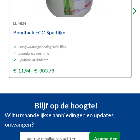
LIJMEN
Bondtack ECO Spuitlijm
✓
Hoogwaardige ecologische lijm
✓
Langdurige hechting
✓
Spuitbus of drukvat
Price
€
11,94
–
€
303,79
range:
€11,94
through
€303,79
Blijf op de hoogte!
Wilt u maandelijkse aanbiedingen en updates
ontvangen?