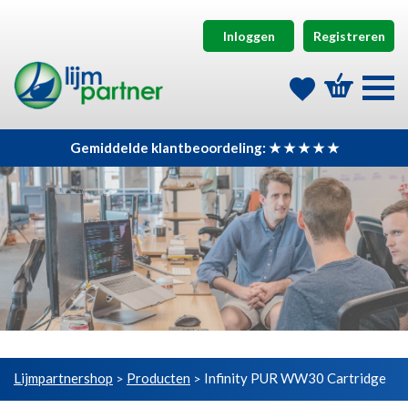
Inloggen
Registreren
Gemiddelde klantbeoordeling: ★ ★ ★ ★ ★
Lijmpartnershop
Producten
Infinity PUR WW30 Cartridge
>
>