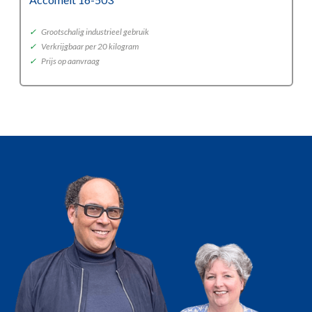
✓
Grootschalig industrieel gebruik
✓
Verkrijgbaar per 20 kilogram
✓
Prijs op aanvraag