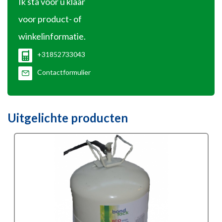
Ik sta voor u klaar
voor product- of
winkelinformatie.
+31852733043
Contactformulier
Uitgelichte producten