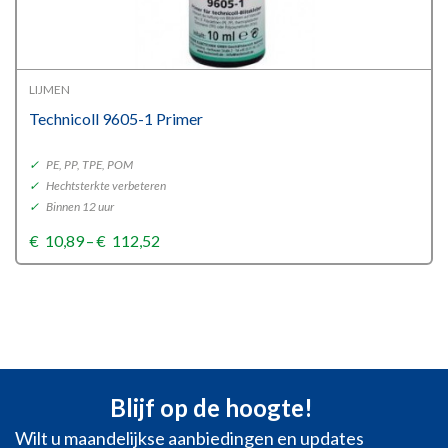
LIJMEN
Technicoll 9605-1 Primer
✓
PE, PP, TPE, POM
✓
Hechtsterkte verbeteren
✓
Binnen 12 uur
Price
€
10,89
–
€
112,52
range:
€10,89
through
€112,52
Blijf op de hoogte!
Wilt u maandelijkse aanbiedingen en updates