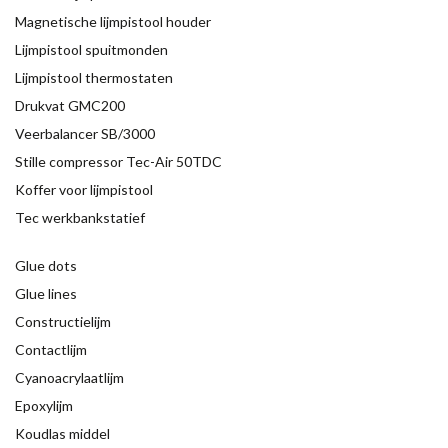
Magnetische lijmpistool houder
Lijmpistool spuitmonden
Lijmpistool thermostaten
Drukvat GMC200
Veerbalancer SB/3000
Stille compressor Tec-Air 50TDC
Koffer voor lijmpistool
Tec werkbankstatief
Glue dots
Glue lines
Constructielijm
Contactlijm
Cyanoacrylaatlijm
Epoxylijm
Koudlas middel