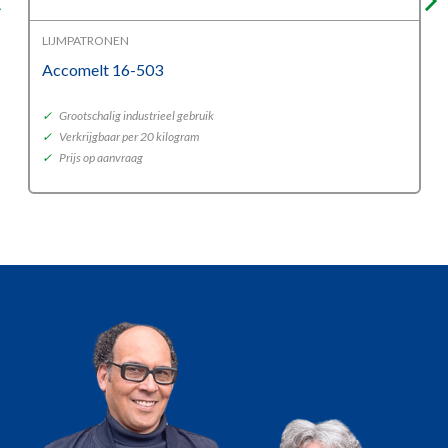
LIJMPATRONEN
Accomelt 16-503
✓
Grootschalig industrieel gebruik
✓
Verkrijgbaar per 20 kilogram
✓
Prijs op aanvraag