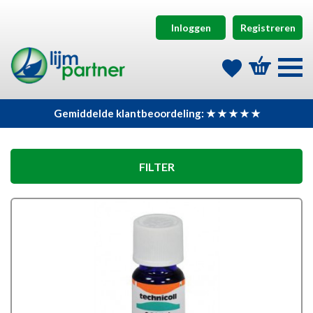
Inloggen
Registreren
Gemiddelde klantbeoordeling: ★ ★ ★ ★ ★
FILTER