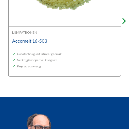
LIJMPATRONEN
Accomelt 16-503
✓
Grootschalig industrieel gebruik
✓
Verkrijgbaar per 20 kilogram
✓
Prijs op aanvraag