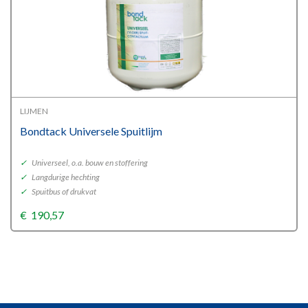
LIJMEN
Bondtack Universele Spuitlijm
✓
Universeel, o.a. bouw en stoffering
✓
Langdurige hechting
✓
Spuitbus of drukvat
€
190,57