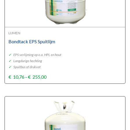
LIJMEN
Bondtack EPS Spuitlijm
✓
EPS verlijming op o.a. HPL en hout
✓
Langdurige hechting
✓
Spuitbus of drukvat
Price
€
10,76
–
€
255,00
range:
€10,76
through
€255,00