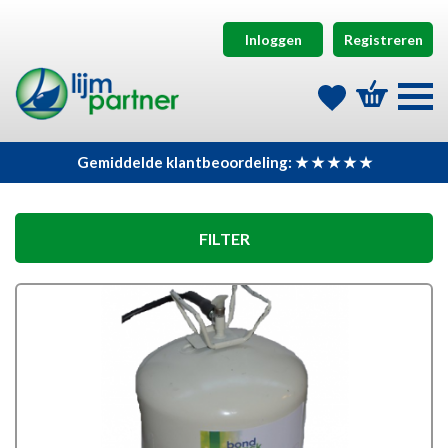
Inloggen
Registreren
Gemiddelde klantbeoordeling: ★ ★ ★ ★ ★
FILTER