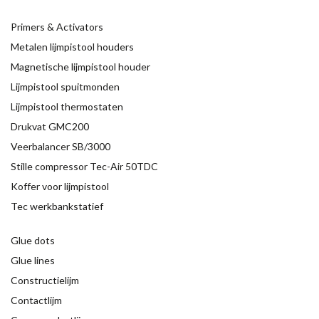
Primers & Activators
Metalen lijmpistool houders
Magnetische lijmpistool houder
Lijmpistool spuitmonden
Lijmpistool thermostaten
Drukvat GMC200
Veerbalancer SB/3000
Stille compressor Tec-Air 50TDC
Koffer voor lijmpistool
Tec werkbankstatief
Glue dots
Glue lines
Constructielijm
Contactlijm