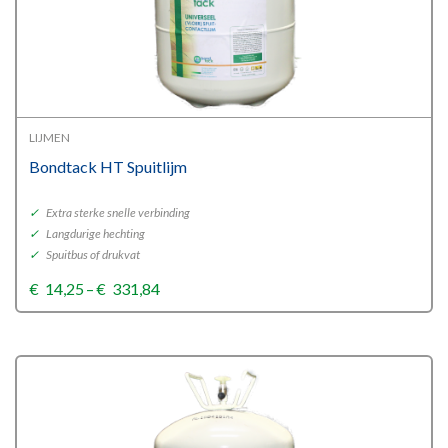
LIJMEN
Bondtack HT Spuitlijm
✓
Extra sterke snelle verbinding
✓
Langdurige hechting
✓
Spuitbus of drukvat
Price
€
14,25
–
€
331,84
range:
€14,25
through
€331,84