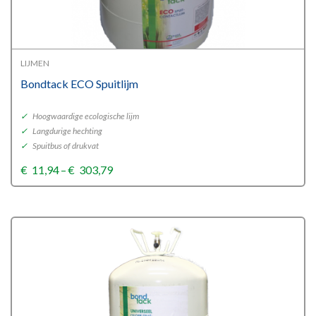
LIJMEN
Bondtack ECO Spuitlijm
✓
Hoogwaardige ecologische lijm
✓
Langdurige hechting
✓
Spuitbus of drukvat
Price
€
11,94
–
€
303,79
range:
€11,94
through
€303,79