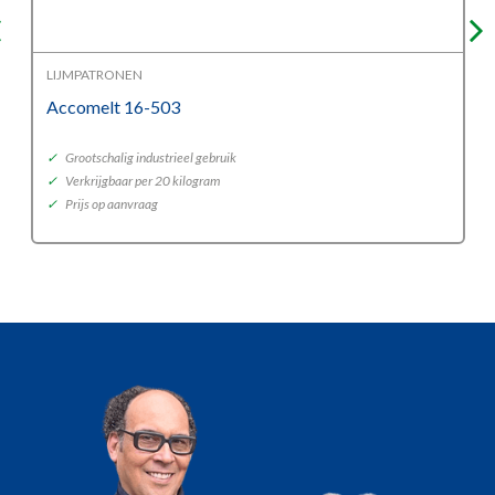
LIJMPATRONEN
Accomelt 16-503
✓
Grootschalig industrieel gebruik
✓
Verkrijgbaar per 20 kilogram
✓
Prijs op aanvraag