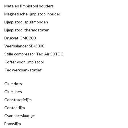
Metalen lijmpistool houders
Magnetische lijmpistool houder
Lijmpistool spuitmonden
Lijmpistool thermostaten
Drukvat GMC200
Veerbalancer SB/3000
Stille compressor Tec-Air 50TDC
Koffer voor lijmpistool
Tec werkbankstatief
Glue dots
Glue lines
Constructielijm
Contactlijm
Cyanoacrylaatlijm
Epoxylijm