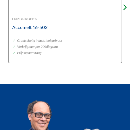
LIJMPATRONEN
Accomelt 16-503
✓
Grootschalig industrieel gebruik
✓
Verkrijgbaar per 20 kilogram
✓
Prijs op aanvraag