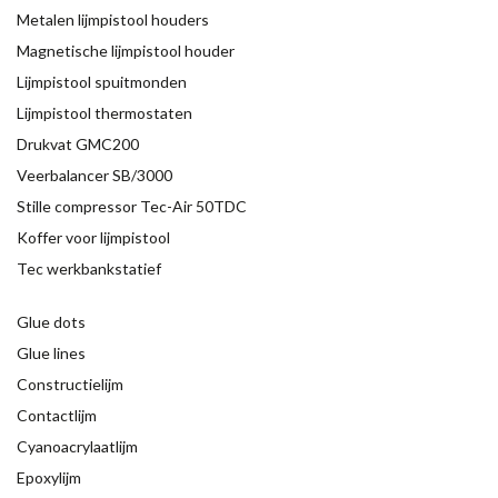
Metalen lijmpistool houders
Magnetische lijmpistool houder
Lijmpistool spuitmonden
Lijmpistool thermostaten
Drukvat GMC200
Veerbalancer SB/3000
Stille compressor Tec-Air 50TDC
Koffer voor lijmpistool
Tec werkbankstatief
Glue dots
Glue lines
Constructielijm
Contactlijm
Cyanoacrylaatlijm
Epoxylijm