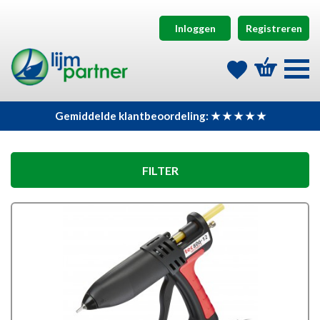
Inloggen
Registreren
Gemiddelde klantbeoordeling: ★ ★ ★ ★ ★
FILTER