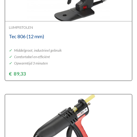
LIJMPISTOLEN
Tec 806 (12 mm)
✓
Middelgroot, industrieel gebruik
✓
Comfortabel en efficiënt
✓
Opwarmtijd 3 minuten
€
89,33