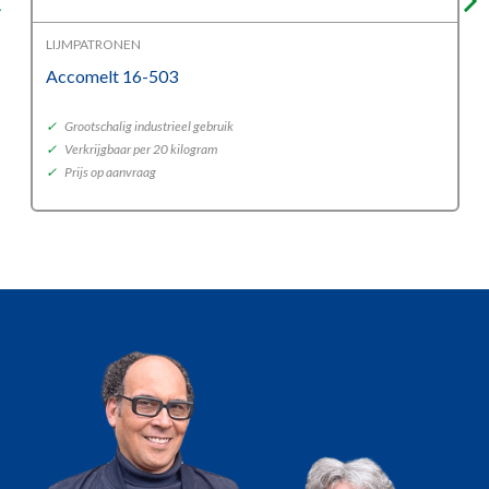
LIJMPATRONEN
Accomelt 16-503
✓
Grootschalig industrieel gebruik
✓
Verkrijgbaar per 20 kilogram
✓
Prijs op aanvraag