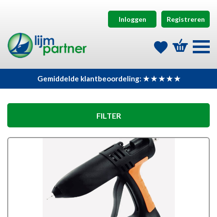
Inloggen
Registreren
Gemiddelde klantbeoordeling: ★ ★ ★ ★ ★
FILTER