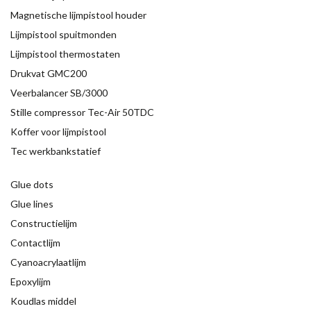
Magnetische lijmpistool houder
Lijmpistool spuitmonden
Lijmpistool thermostaten
Drukvat GMC200
Veerbalancer SB/3000
Stille compressor Tec-Air 50TDC
Koffer voor lijmpistool
Tec werkbankstatief
Glue dots
Glue lines
Constructielijm
Contactlijm
Cyanoacrylaatlijm
Epoxylijm
Koudlas middel