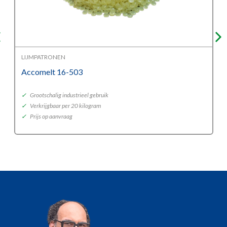
LIJMPATRONEN
Accomelt 16-503
✓
Grootschalig industrieel gebruik
✓
Verkrijgbaar per 20 kilogram
✓
Prijs op aanvraag