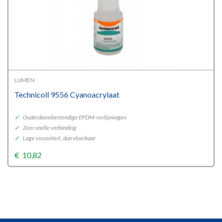
LIJMEN
Technicoll 9556 Cyanoacrylaat
✓
Ouderdomsbestendige EPDM-verlijmingen
✓
Zeer snelle verbinding
✓
Lage viscositeit, dun vloeibaar
€
10,82