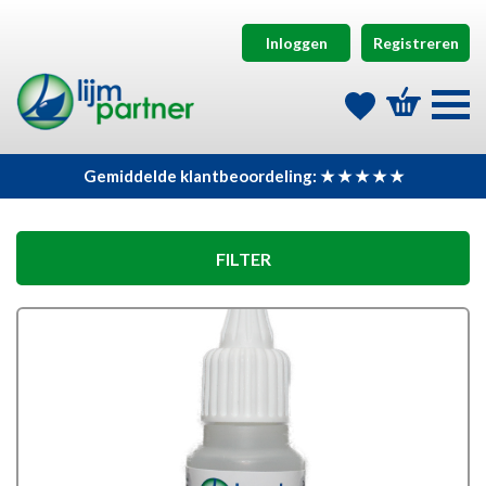
Inloggen
Registreren
Gemiddelde klantbeoordeling: ★ ★ ★ ★ ★
FILTER