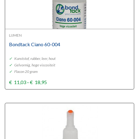
LIJMEN
Bondtack Ciano 60-004
✓
Kunststof, rubber, leer, hout
✓
Gelvormig, hoge viscositeit
✓
Flacon 20 gram
Price
€
11,03
–
€
18,95
range:
€11,03
through
€18,95