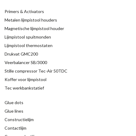
Primers & Activators
Metalen lijmpistool houders
Magnetische lijmpistool houder
Lijmpistool spuitmonden
Lijmpistool thermostaten
Drukvat GMC200
Veerbalancer SB/3000
Stille compressor Tec-Air 50TDC
Koffer voor lijmpistool
Tec werkbankstatief
Glue dots
Glue lines
Constructielijm
Contactlijm