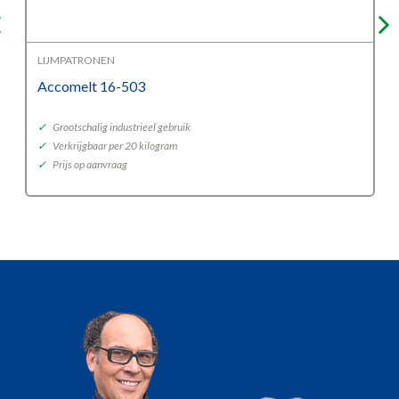
LIJMPATRONEN
Accomelt 16-503
✓
Grootschalig industrieel gebruik
✓
Verkrijgbaar per 20 kilogram
✓
Prijs op aanvraag