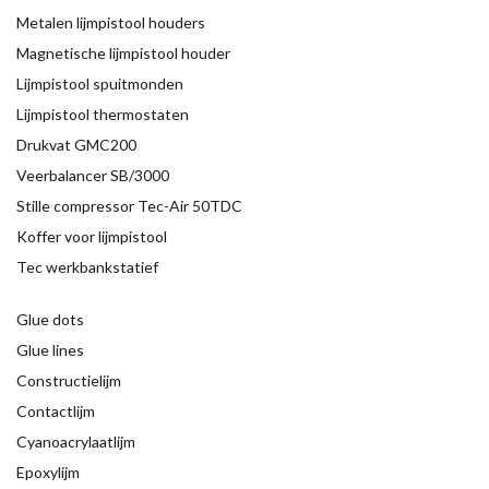
Metalen lijmpistool houders
Magnetische lijmpistool houder
Lijmpistool spuitmonden
Lijmpistool thermostaten
Drukvat GMC200
Veerbalancer SB/3000
Stille compressor Tec-Air 50TDC
Koffer voor lijmpistool
Tec werkbankstatief
Glue dots
Glue lines
Constructielijm
Contactlijm
Cyanoacrylaatlijm
Epoxylijm