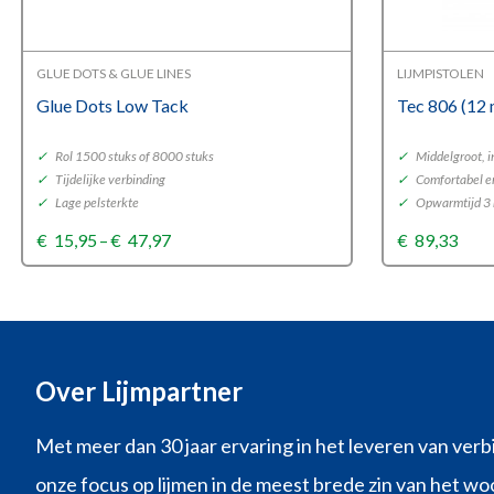
GLUE DOTS & GLUE LINES
LIJMPISTOLEN
Glue Dots Low Tack
Tec 806 (12
✓
Rol 1500 stuks of 8000 stuks
✓
Middelgroot, i
✓
Tijdelijke verbinding
✓
Comfortabel en
✓
Lage pelsterkte
✓
Opwarmtijd 3
Price
€
15,95
–
€
47,97
€
89,33
range:
€15,95
through
€47,97
Over Lijmpartner
Met meer dan 30 jaar ervaring in het leveren van verb
onze focus op lijmen in de meest brede zin van het woo