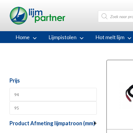
Producten
zoeken
Home
Lijmpistolen
Hot melt lijm
Prijs
Product Afmeting lijmpatroon (mm)
+