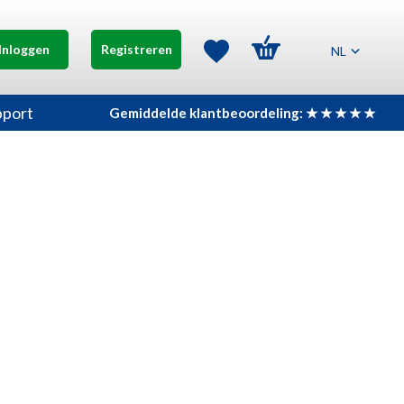
Inloggen
Registreren
NL
pport
Gemiddelde klantbeoordeling: ★ ★ ★ ★ ★