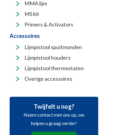
MMA lijm
MS kit
Primers & Activators
Accessoires
Lijmpistool spuitmonden
Lijmpistool houders
Lijmpistool thermostaten
Overige accessoires
Twijfelt u nog?
Neem contact met ons op, we
helpen u graag verder!