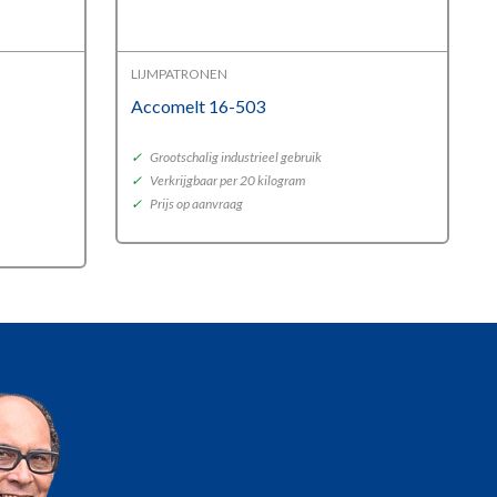
LIJMPATRONEN
Accomelt 16-503
✓
Grootschalig industrieel gebruik
✓
Verkrijgbaar per 20 kilogram
✓
Prijs op aanvraag