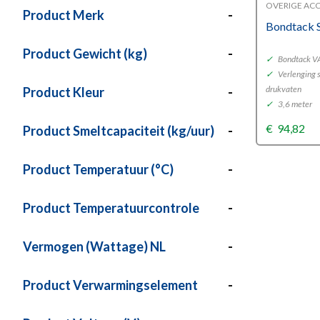
OVERIGE ACC
Product Merk
-
Bondtack 
Product Gewicht (kg)
-
✓
Bondtack VA
✓
Verlenging s
drukvaten
Product Kleur
-
✓
3,6 meter
€
94,82
Product Smeltcapaciteit (kg/uur)
-
Product Temperatuur (°C)
-
Product Temperatuurcontrole
-
Vermogen (Wattage) NL
-
Product Verwarmingselement
-