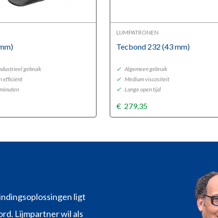
LIJMPATRONEN
 mm)
Tecbond 232 (43 mm)
ndustrieel gebruik
✓
Algemeen gebruik
 efficiënt
✓
Medium viscositeit
 minuten
✓
Lange open tijd
€
279,35
indingsoplossingen ligt
rd. Lijmpartner wil als