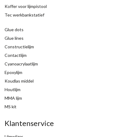
Koffer voor lijmpistool
Tec werkbankstatief
Glue dots
Glue lines
Constructielijm
Contactlijm
Cyanoacrylaatlijm
Epoxylijm
Koudlas middel
Houtlijm
MMA lijm
MS kit
Klantenservice
Lijmwijzer