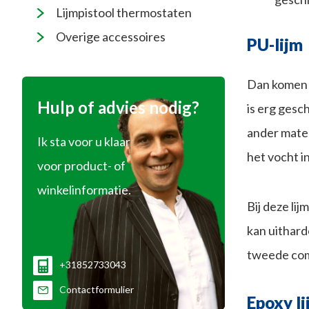
Lijmpistool thermostaten
Overige accessoires
PU-lijm
Dan komen w
Hulp of advies nodig?
is erg gesc
ander mater
Ik sta voor u klaar
het vocht i
voor product- of
winkelinformatie.
Bij deze li
kan uithard
tweede com
+31852733043
Contactformulier
Epoxy li