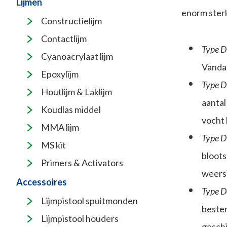
Lijmen
enorm sterk
Constructielijm
Contactlijm
Type D
Cyanoacrylaat lijm
Vandaa
Epoxylijm
Type D
Houtlijm & Laklijm
aantal
Koudlas middel
vocht 
MMA lijm
Type D
MS kit
bloots
Primers & Activators
weersi
Accessoires
Type D
Lijmpistool spuitmonden
besten
Lijmpistool houders
geschi