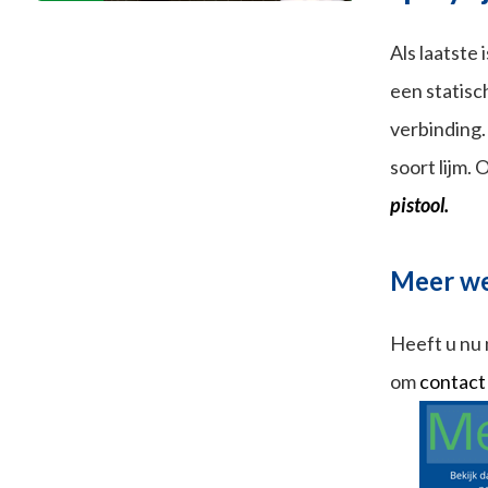
Als laatste
een statisch
verbinding.
soort lijm.
pistool.
Meer w
Heeft u nu 
om
contact