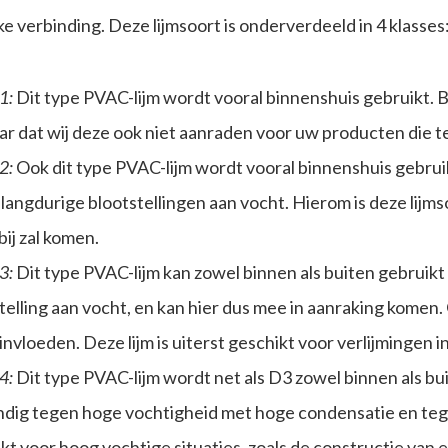
e verbinding. Deze lijmsoort is onderverdeeld in 4 klasses
1:
Dit type PVAC-lijm wordt vooral binnenshuis gebruikt. Bij
r dat wij deze ook niet aanraden voor uw producten die 
2:
Ook dit type PVAC-lijm wordt vooral binnenshuis gebruikt
 langdurige blootstellingen aan vocht. Hierom is deze lijm
bij zal komen.
3:
Dit type PVAC-lijm kan zowel binnen als buiten gebruikt 
telling aan vocht, en kan hier dus mee in aanraking komen.
nvloeden. Deze lijm is uiterst geschikt voor verlijmingen 
4:
Dit type PVAC-lijm wordt net als D3 zowel binnen als buit
dig tegen hoge vochtigheid met hoge condensatie en tegen
kt voor hoog vochtige situaties, zoals de constructie van 