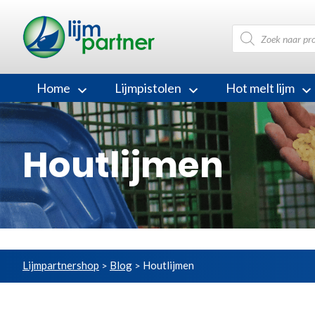
Producten
zoeken
Home
Lijmpistolen
Hot melt lijm
Houtlijmen
Lijmpartnershop
Blog
Houtlijmen
>
>