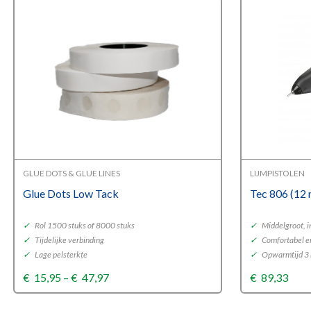
GLUE DOTS & GLUE LINES
LIJMPISTOLEN
Glue Dots Low Tack
Tec 806 (12
✓
Rol 1500 stuks of 8000 stuks
✓
Middelgroot, i
✓
Tijdelijke verbinding
✓
Comfortabel en
✓
Lage pelsterkte
✓
Opwarmtijd 3
Price
€
15,95
–
€
47,97
€
89,33
range:
€15,95