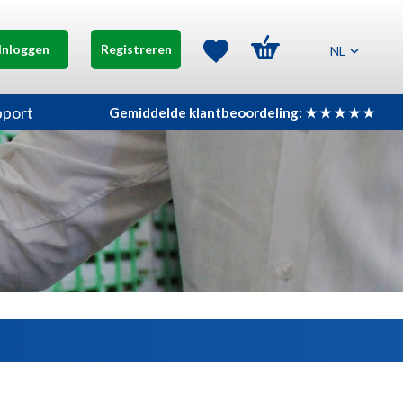
Inloggen
Registreren
NL
pport
Gemiddelde klantbeoordeling: ★ ★ ★ ★ ★