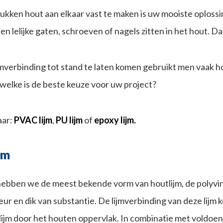
kken hout aan elkaar vast te maken is uw mooiste oplossing 
n lelijke gaten, schroeven of nagels zitten in het hout. Dat
mverbinding tot stand te laten komen gebruikt men vaak hou
 welke is de beste keuze voor uw project?
aar:
PVAC lijm
,
PU lijm
of
epoxy lijm.
jm
hebben we de meest bekende vorm van houtlijm, de polyviny
kleur en dik van substantie. De lijmverbinding van deze lij
 lijm door het houten oppervlak. In combinatie met voldoe