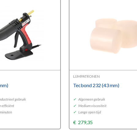
LIJMPATRONEN
 mm)
Tecbond 232 (43 mm)
ndustrieel gebruik
✓
Algemeen gebruik
 efficiënt
✓
Medium viscositeit
 minuten
✓
Lange open tijd
€
279,35