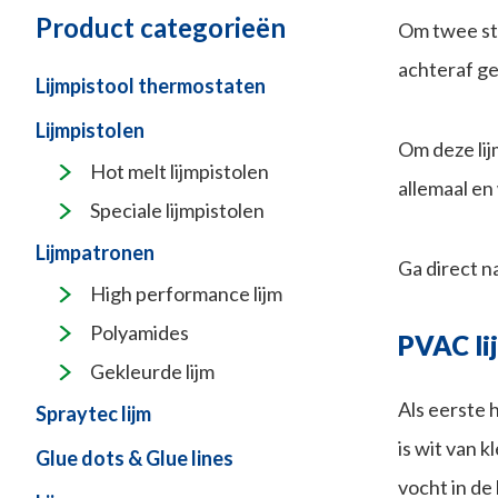
Product categorieën
Om twee stu
achteraf gee
Lijmpistool thermostaten
Lijmpistolen
Om deze lij
Hot melt lijmpistolen
allemaal en
Speciale lijmpistolen
Lijmpatronen
Ga direct n
High performance lijm
Polyamides
PVAC li
Gekleurde lijm
Als eerste 
Spraytec lijm
is wit van 
Glue dots & Glue lines
vocht in de