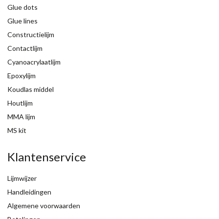
Glue dots
Glue lines
Constructielijm
Contactlijm
Cyanoacrylaatlijm
Epoxylijm
Koudlas middel
Houtlijm
MMA lijm
MS kit
Klantenservice
Lijmwijzer
Handleidingen
Algemene voorwaarden