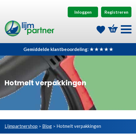
Inloggen
Registreren
Gemiddelde klantbeoordeling: ★ ★ ★ ★ ★
Hotmelt verpakkingen
Lijmpartnershop
Blog
Hotmelt verpakkingen
>
>