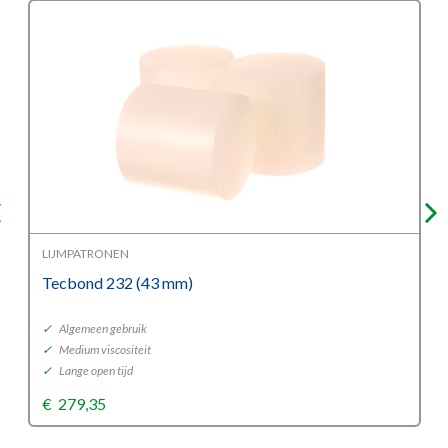
LIJMPATRONEN
Tecbond 232 (43 mm)
✓
Algemeen gebruik
✓
Medium viscositeit
✓
Lange open tijd
€
279,35