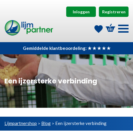
Inloggen
Registreren
Gemiddelde klantbeoordeling: ★ ★ ★ ★ ★
Een ijzersterke verbinding
Lijmpartnershop
Blog
Een ijzersterke verbinding
>
>