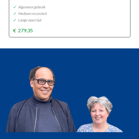
✓
Algemeen gebruik
✓
Medium viscositeit
✓
Lange open tijd
€
279,35