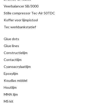
Veerbalancer SB/3000
Stille compressor Tec-Air 50TDC
Koffer voor lijmpistool
Tec werkbankstatief
Glue dots
Glue lines
Constructielijm
Contactlijm
Cyanoacrylaatlijm
Epoxylijm
Koudlas middel
Houtlijm
MMA lijm
MS kit