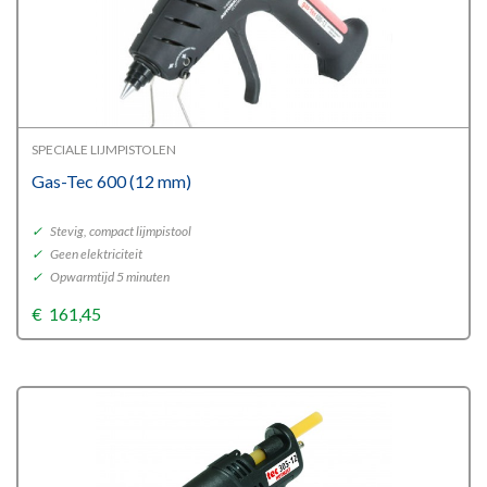
SPECIALE LIJMPISTOLEN
Gas-Tec 600 (12 mm)
✓
Stevig, compact lijmpistool
✓
Geen elektriciteit
✓
Opwarmtijd 5 minuten
€
161,45