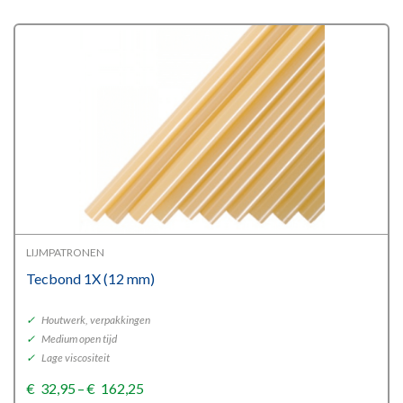
through
€126,34
LIJMPATRONEN
Tecbond 1X (12 mm)
✓
Houtwerk, verpakkingen
✓
Medium open tijd
✓
Lage viscositeit
Price
€
32,95
–
€
162,25