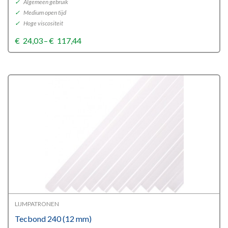
✓
Algemeen gebruik
✓
Medium open tijd
✓
Hoge viscositeit
Price
€
24,03
–
€
117,44
range:
€24,03
through
€117,44
LIJMPATRONEN
Tecbond 240 (12 mm)