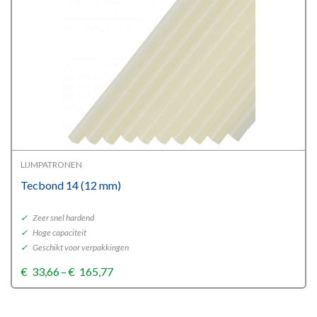
LIJMPATRONEN
Tecbond 14 (12 mm)
✓
Zeer snel hardend
✓
Hoge capaciteit
✓
Geschikt voor verpakkingen
Price
€
33,66
–
€
165,77
range:
€33,66
through