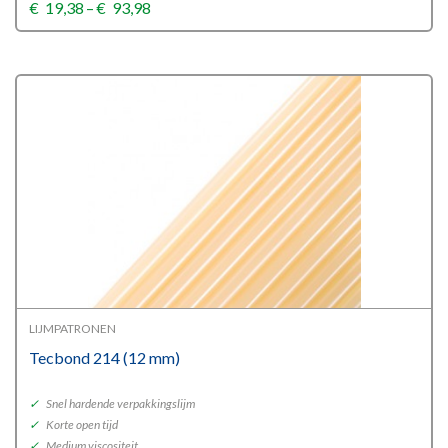
Price
€
19,38
–
€
93,98
range:
€19,38
through
€93,98
LIJMPATRONEN
Tecbond 214 (12 mm)
✓
Snel hardende verpakkingslijm
✓
Korte open tijd
✓
Medium viscositeit