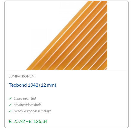
€165,77
LIJMPATRONEN
Tecbond 1942 (12 mm)
✓
Lange open tijd
✓
Medium viscositeit
✓
Geschikt voor assemblage
Price
€
25,92
–
€
126,34
range:
€25,92