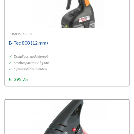
LIJMPISTOLEN
B-Tec 808 (12 mm)
✓
Draadloos, middelgroot
✓
Smeltcapaciteit 2 kg/uur
✓
Opwarmtijd 3 minuten
€
395,75