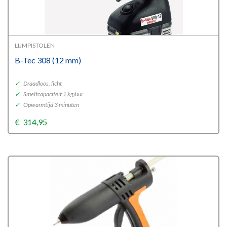
LIJMPISTOLEN
B-Tec 308 (12 mm)
✓
Draadloos, licht
✓
Smeltcapaciteit 1 kg/uur
✓
Opwarmtijd 3 minuten
€
314,95