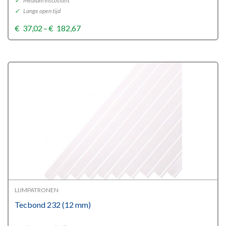
✓
Medium viscositeit
✓
Lange open tijd
Price
€
37,02
–
€
182,67
range:
€37,02
through
€182,67
LIJMPATRONEN
Tecbond 232 (12 mm)