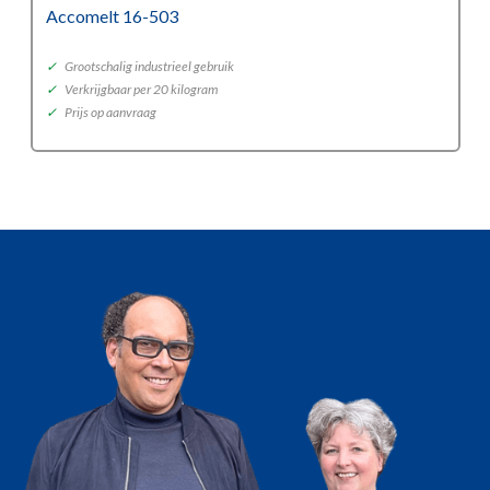
Accomelt 16-503
✓
Grootschalig industrieel gebruik
✓
Verkrijgbaar per 20 kilogram
✓
Prijs op aanvraag