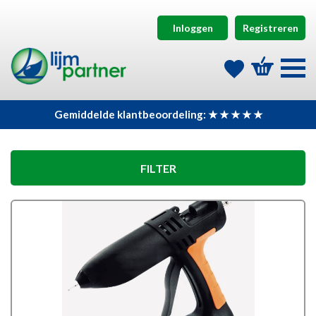
Inloggen
Registreren
Gemiddelde klantbeoordeling: ★ ★ ★ ★ ★
FILTER