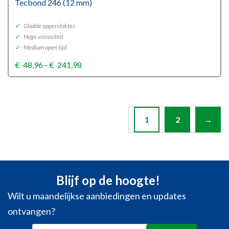
Tecbond 246 (12 mm)
✓
Gladde oppervlaktes
✓
Hoge viscositeit
✓
Medium open tijd
Price
€
48,96
–
€
241,98
range:
€48,96
through
€241,98
1
2
→
Blijf op de hoogte!
Wilt u maandelijkse aanbiedingen en updates
ontvangen?