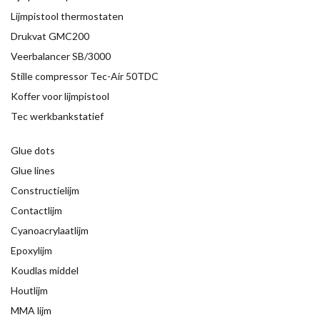
Lijmpistool thermostaten
Drukvat GMC200
Veerbalancer SB/3000
Stille compressor Tec-Air 50TDC
Koffer voor lijmpistool
Tec werkbankstatief
Glue dots
Glue lines
Constructielijm
Contactlijm
Cyanoacrylaatlijm
Epoxylijm
Koudlas middel
Houtlijm
MMA lijm