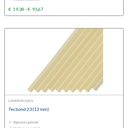
Price
€
19,38
–
€
93,67
range:
€19,38
through
€93,67
LIJMPATRONEN
Tecbond 23 (12 mm)
✓
Algemeen gebruik