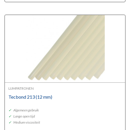
range:
€32,95
through
€162,25
LIJMPATRONEN
Tecbond 213 (12 mm)
✓
Algemeen gebruik
✓
Lange open tijd
✓
Medium viscositeit