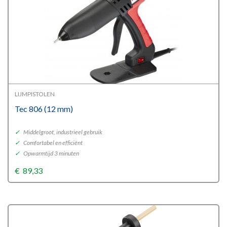
LIJMPISTOLEN
Tec 806 (12 mm)
✓
Middelgroot, industrieel gebruik
✓
Comfortabel en efficiënt
✓
Opwarmtijd 3 minuten
€
89,33