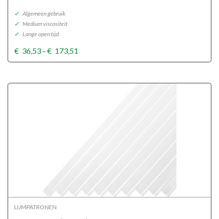
✓
Algemeen gebruik
✓
Medium viscositeit
✓
Lange open tijd
Price
€
36,53
–
€
173,51
range:
€36,53
through
€173,51
LIJMPATRONEN