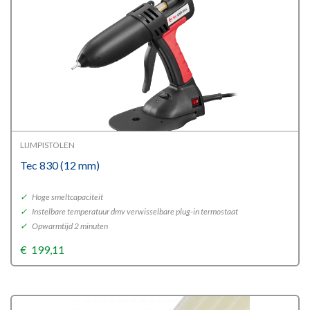
LIJMPISTOLEN
Tec 830 (12 mm)
✓
Hoge smeltcapaciteit
✓
Instelbare temperatuur dmv verwisselbare plug-in termostaat
✓
Opwarmtijd 2 minuten
€
199,11