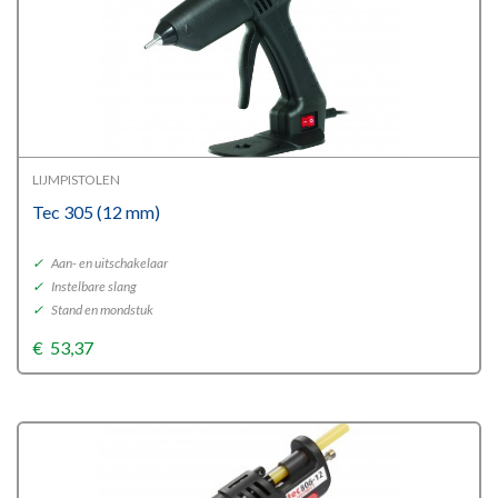
LIJMPISTOLEN
Tec 305 (12 mm)
✓
Aan- en uitschakelaar
✓
Instelbare slang
✓
Stand en mondstuk
€
53,37