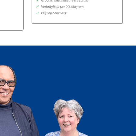
✓
Grootschalig industrieel gebruik
✓
Verkrijgbaar per 20 kilogram
✓
Prijs op aanvraag