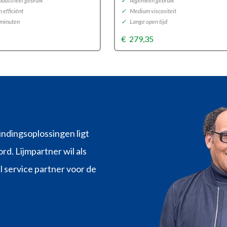
ndustrieel gebruik
✓
Algemeen gebruik
 efficiënt
✓
Medium viscositeit
 minuten
✓
Lange open tijd
€
279,35
indingsoplossingen ligt
rd. Lijmpartner wil als
l service partner voor de