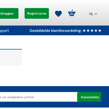
Inloggen
Registreren
NL
pport
Gemiddelde klantbeoordeling: ★ ★ ★ ★ ★