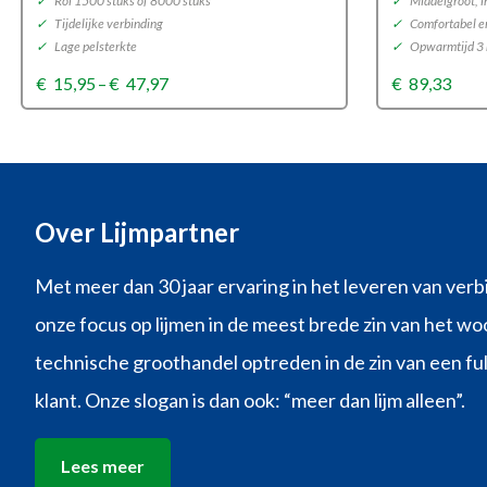
✓
Rol 1500 stuks of 8000 stuks
✓
Middelgroot, i
✓
Tijdelijke verbinding
✓
Comfortabel en
✓
Lage pelsterkte
✓
Opwarmtijd 3
Price
€
15,95
–
€
47,97
€
89,33
range:
€15,95
through
€47,97
Over Lijmpartner
Met meer dan 30 jaar ervaring in het leveren van verb
onze focus op lijmen in de meest brede zin van het woo
technische groothandel optreden in de zin van een ful
klant. Onze slogan is dan ook: “meer dan lijm alleen”.
Lees meer