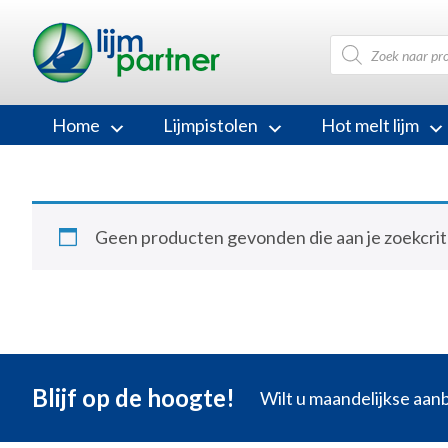
Producten
zoeken
Home
Lijmpistolen
Hot melt lijm
Geen producten gevonden die aan je zoekcrit
Blijf op de hoogte!
Wilt u maandelijkse aa