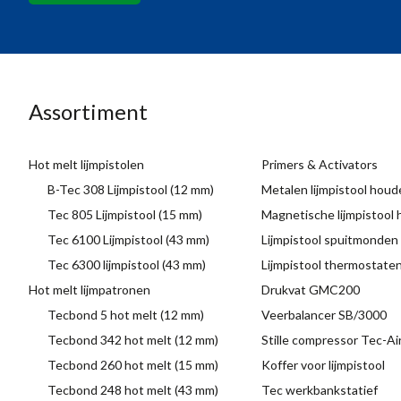
Assortiment
Hot melt lijmpistolen
Primers & Activators
B-Tec 308 Lijmpistool (12 mm)
Metalen lijmpistool houd
Tec 805 Lijmpistool (15 mm)
Magnetische lijmpistool
Tec 6100 Lijmpistool (43 mm)
Lijmpistool spuitmonden
Tec 6300 lijmpistool (43 mm)
Lijmpistool thermostate
Hot melt lijmpatronen
Drukvat GMC200
Tecbond 5 hot melt (12 mm)
Veerbalancer SB/3000
Tecbond 342 hot melt (12 mm)
Stille compressor Tec-A
Tecbond 260 hot melt (15 mm)
Koffer voor lijmpistool
Tecbond 248 hot melt (43 mm)
Tec werkbankstatief