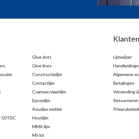
Klanten
Glue dots
Lijmwijzer
ers
Glue lines
Handleidinge
 houder
Constructielijm
Algemene vo
Contactlijm
Betalingen
n
Cyanoacrylaatlijm
Verzending &
Epoxylijm
Retourneren
Koudlas middel
Privacybeleid
ir 50TDC
Houtlijm
MMA lijm
MS kit