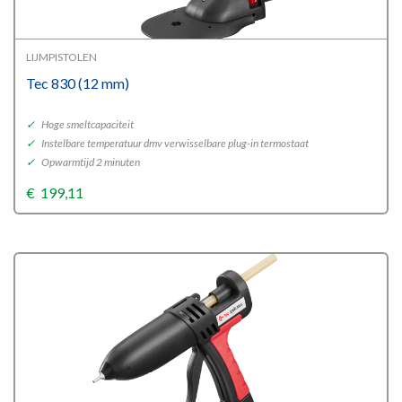
LIJMPISTOLEN
Tec 830 (12 mm)
✓
Hoge smeltcapaciteit
✓
Instelbare temperatuur dmv verwisselbare plug-in termostaat
✓
Opwarmtijd 2 minuten
€
199,11