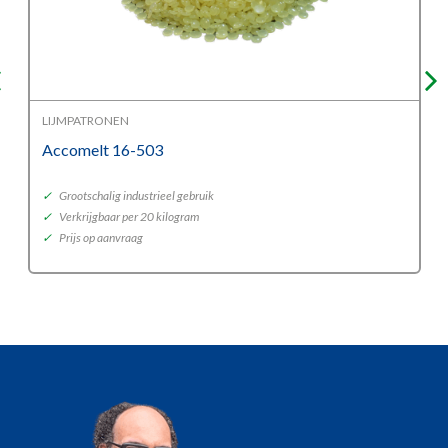
LIJMPATRONEN
Accomelt 16-503
✓
Grootschalig industrieel gebruik
✓
Verkrijgbaar per 20 kilogram
✓
Prijs op aanvraag