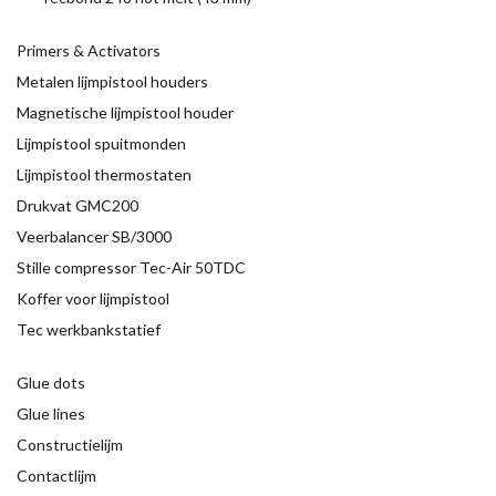
Primers & Activators
Metalen lijmpistool houders
Magnetische lijmpistool houder
Lijmpistool spuitmonden
Lijmpistool thermostaten
Drukvat GMC200
Veerbalancer SB/3000
Stille compressor Tec-Air 50TDC
Koffer voor lijmpistool
Tec werkbankstatief
Glue dots
Glue lines
Constructielijm
Contactlijm