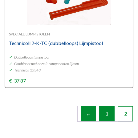
SPECIALE LIJMPISTOLEN
Technicoll 2-K-TC (dubbelloops) Lijmpistool
✓
Dubbelloops lijmpistool
✓
Combineer met onze 2-componenten lijmen
✓
Technicoll 15343
€
37,87
←
1
2