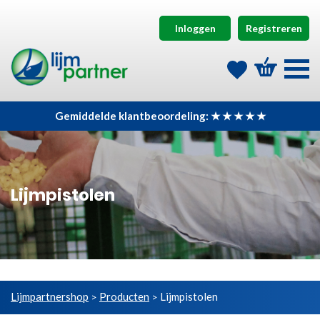
Inloggen
Registreren
Gemiddelde klantbeoordeling: ★ ★ ★ ★ ★
Lijmpistolen
Lijmpartnershop
Producten
Lijmpistolen
>
>