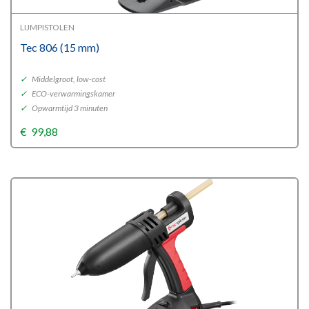
LIJMPISTOLEN
Tec 806 (15 mm)
✓
Middelgroot, low-cost
✓
ECO-verwarmingskamer
✓
Opwarmtijd 3 minuten
€
99,88