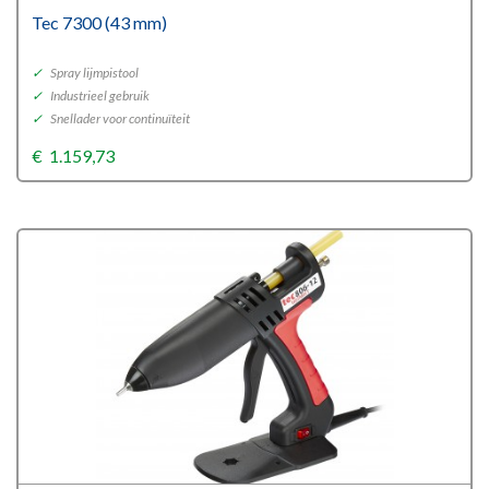
Tec 7300 (43 mm)
✓
Spray lijmpistool
✓
Industrieel gebruik
✓
Snellader voor continuïteit
€
1.159,73