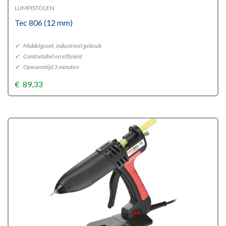
LIJMPISTOLEN
Tec 806 (12 mm)
✓
Middelgroot, industrieel gebruik
✓
Comfortabel en efficiënt
✓
Opwarmtijd 3 minuten
€
89,33