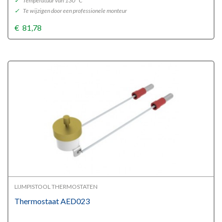
✓
Temperatuur van 130 °C
✓
Te wijzigen door een professionele monteur
€
81,78
LIJMPISTOOL THERMOSTATEN
Thermostaat AED023