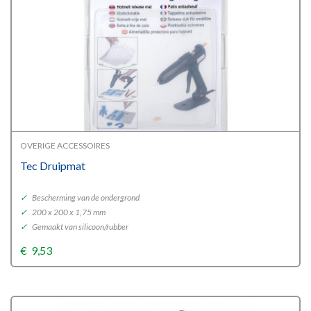
OVERIGE ACCESSOIRES
Tec Druipmat
✓
Bescherming van de ondergrond
✓
200 x 200 x 1,75 mm
✓
Gemaakt van silicoon/rubber
€
9,53