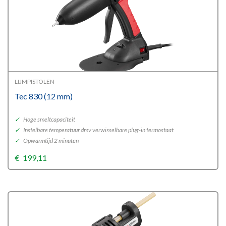
LIJMPISTOLEN
Tec 830 (12 mm)
✓
Hoge smeltcapaciteit
✓
Instelbare temperatuur dmv verwisselbare plug-in termostaat
✓
Opwarmtijd 2 minuten
€
199,11