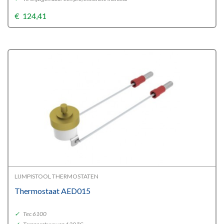
€
124,41
LIJMPISTOOL THERMOSTATEN
Thermostaat AED015
✓
Tec 6100