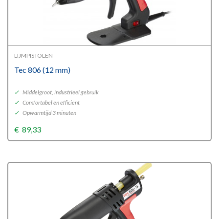
LIJMPISTOLEN
Tec 806 (12 mm)
✓
Middelgroot, industrieel gebruik
✓
Comfortabel en efficiënt
✓
Opwarmtijd 3 minuten
€
89,33