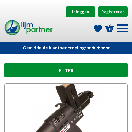
Inloggen
Registreren
Gemiddelde klantbeoordeling: ★ ★ ★ ★ ★
FILTER