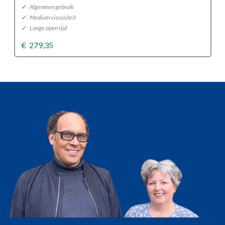
✓
Algemeen gebruik
✓
Medium viscositeit
✓
Lange open tijd
€
279,35