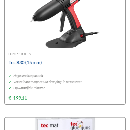
LIJMPISTOLEN
Tec 830 (15 mm)
✓
Hoge smeltcapaciteit
✓
Verstelbare temperatuur dmv plug-in termostaat
✓
Opwarmtijd 2 minuten
€
199,11