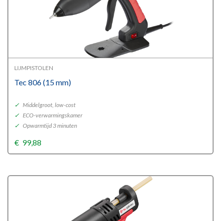
LIJMPISTOLEN
Tec 806 (15 mm)
✓
Middelgroot, low-cost
✓
ECO-verwarmingskamer
✓
Opwarmtijd 3 minuten
€
99,88