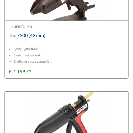
LIJMPISTOLEN
Tec 7300 (43 mm)
✓
Spray lijmpistool
✓
Industrieel gebruik
✓
Snellader voor continuïteit
€
1.159,73