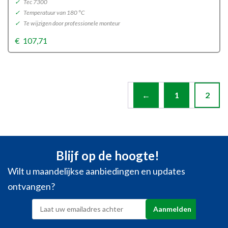
✓
Tec 7300
✓
Temperatuur van 180 °C
✓
Te wijzigen door professionele monteur
€
107,71
←
1
2
Blijf op de hoogte!
Wilt u maandelijkse aanbiedingen en updates
ontvangen?