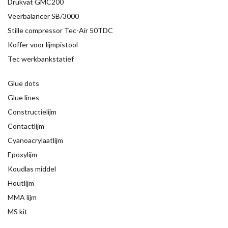
Drukvat GMC200
Veerbalancer SB/3000
Stille compressor Tec-Air 50TDC
Koffer voor lijmpistool
Tec werkbankstatief
Glue dots
Glue lines
Constructielijm
Contactlijm
Cyanoacrylaatlijm
Epoxylijm
Koudlas middel
Houtlijm
MMA lijm
MS kit