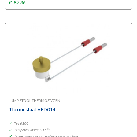
€
87,36
LIJMPISTOOL THERMOSTATEN
Thermostaat AED014
✓
Tec 6100
✓
Temperatuur van 215 °C
✓
Te wijzigen door een professionele monteur