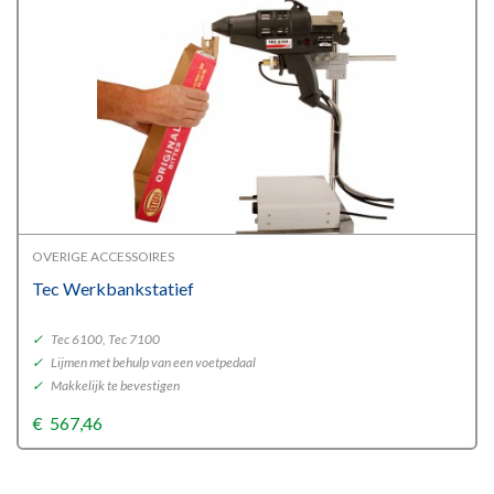
OVERIGE ACCESSOIRES
Tec Werkbankstatief
✓
Tec 6100, Tec 7100
✓
Lijmen met behulp van een voetpedaal
✓
Makkelijk te bevestigen
€
567,46