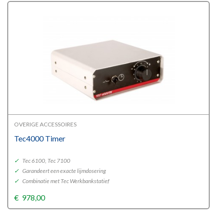
OVERIGE ACCESSOIRES
Tec4000 Timer
✓
Tec 6100, Tec 7100
✓
Garandeert een exacte lijmdosering
✓
Combinatie met Tec Werkbankstatief
€
978,00