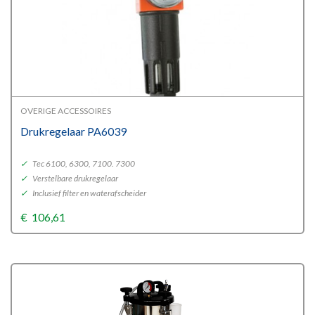
OVERIGE ACCESSOIRES
Drukregelaar PA6039
✓
Tec 6100, 6300, 7100. 7300
✓
Verstelbare drukregelaar
✓
Inclusief filter en waterafscheider
€
106,61