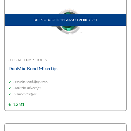
DIT PRODUCT IS HELAAS UITVERKOCHT
SPECIALE LIJMPISTOLEN
DuoMix-Bond Mixertips
✓
DuoMix Bond lijmpistool
✓
Statische mixertips
✓
50 ml cartridges
€
12,81