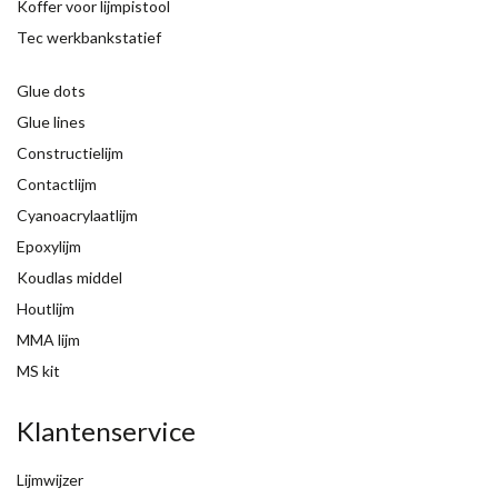
Koffer voor lijmpistool
Tec werkbankstatief
Glue dots
Glue lines
Constructielijm
Contactlijm
Cyanoacrylaatlijm
Epoxylijm
Koudlas middel
Houtlijm
MMA lijm
MS kit
Klantenservice
Lijmwijzer