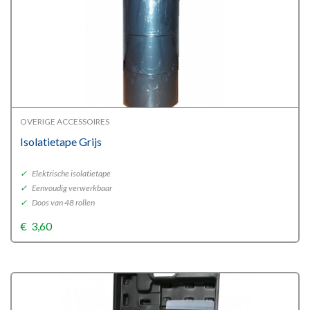
OVERIGE ACCESSOIRES
Isolatietape Grijs
✓
Elektrische isolatietape
✓
Eenvoudig verwerkbaar
✓
Doos van 48 rollen
€
3,60