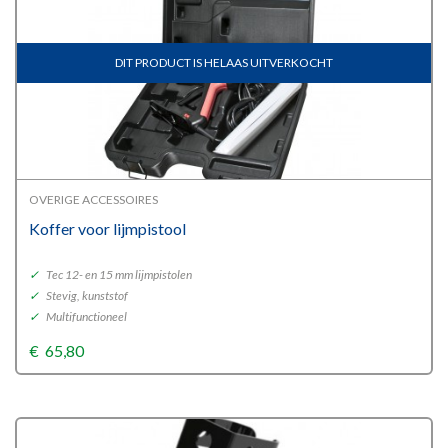
DIT PRODUCT IS HELAAS UITVERKOCHT
OVERIGE ACCESSOIRES
Koffer voor lijmpistool
✓
Tec 12- en 15 mm lijmpistolen
✓
Stevig, kunststof
✓
Multifunctioneel
€
65,80