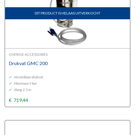
DIT PRODUCT IS HELAAS UITVERKOCHT
OVERIGE ACCESSOIRES
Drukvat GMC 200
✓
Verstelbaar drukvat
✓
Maximum 5 bar
✓
Slang 2,5 m
€
719,44