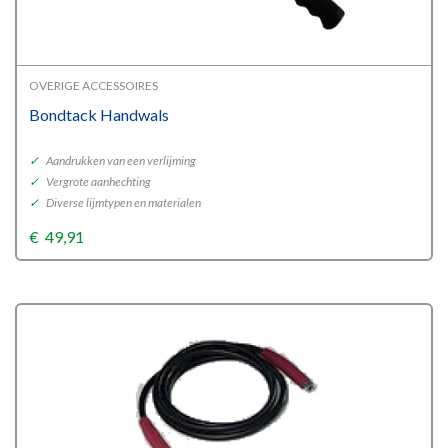
OVERIGE ACCESSOIRES
Bondtack Handwals
✓
Aandrukken van een verlijming
✓
Vergrote aanhechting
✓
Diverse lijmtypen en materialen
€
49,91