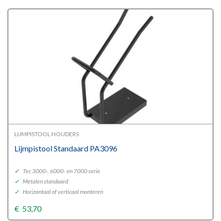
LIJMPISTOOL HOUDERS
Lijmpistool Standaard PA3096
✓
Tec 3000-, 6000- en 7000 serie
✓
Metalen standaard
✓
Horizontaal of verticaal monteren
€
53,70