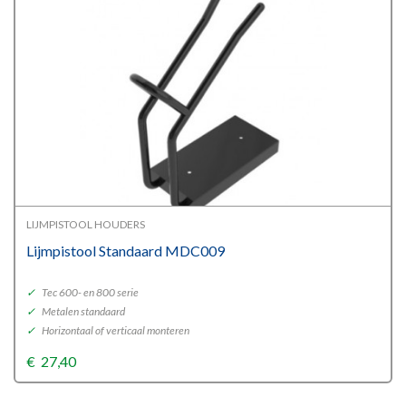
LIJMPISTOOL HOUDERS
Lijmpistool Standaard MDC009
✓
Tec 600- en 800 serie
✓
Metalen standaard
✓
Horizontaal of verticaal monteren
€
27,40