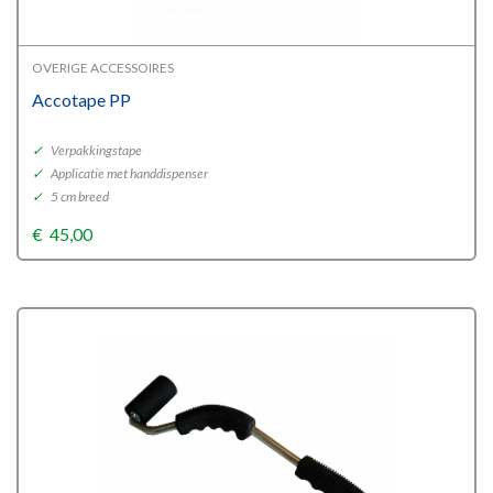
OVERIGE ACCESSOIRES
Accotape PP
✓
Verpakkingstape
✓
Applicatie met handdispenser
✓
5 cm breed
€
45,00