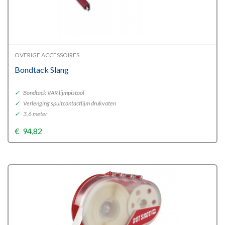
OVERIGE ACCESSOIRES
Bondtack Slang
✓
Bondtack VAR lijmpistool
✓
Verlenging spuitcontactlijm drukvaten
✓
3,6 meter
€
94,82