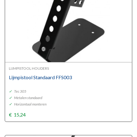
LIJMPISTOOL HOUDERS
Lijmpistool Standaard FFS003
✓
Tec 305
✓
Metalen standaard
✓
Horizontaal monteren
€
15,24