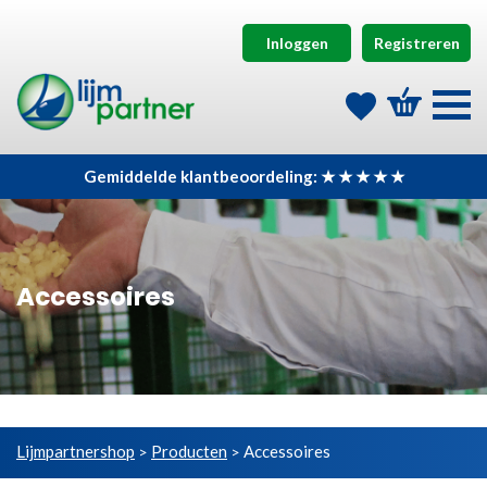
Inloggen
Registreren
Gemiddelde klantbeoordeling: ★ ★ ★ ★ ★
Accessoires
Lijmpartnershop
Producten
Accessoires
>
>