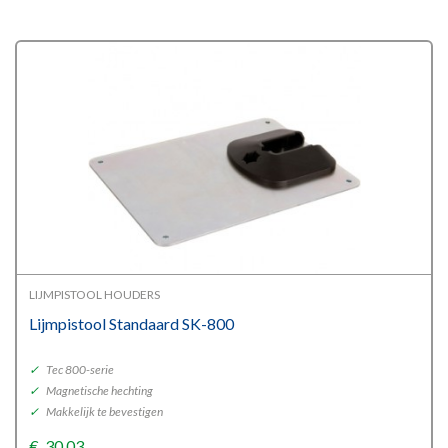
LIJMPISTOOL HOUDERS
Lijmpistool Standaard SK-800
✓
Tec 800-serie
✓
Magnetische hechting
✓
Makkelijk te bevestigen
€
30,03