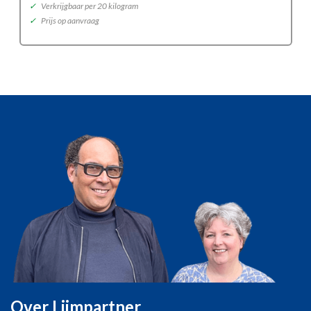
✓
Verkrijgbaar per 20 kilogram
✓
Prijs op aanvraag
Over Lijmpartner