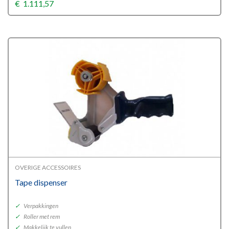
€
1.111,57
OVERIGE ACCESSOIRES
Tape dispenser
✓
Verpakkingen
✓
Roller met rem
✓
Makkelijk te vullen