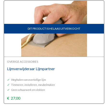
DIT PRODUCT IS HELAAS UITVERKOCHT
OVERIGE ACCESSOIRES
Lijmverwijderaar Lijmpartner
✓
Weghalen van overtollige lijm
✓
Timmeren, installeren, meubelmaken
✓
Geen schuurwerk en vlekken
€
27,00