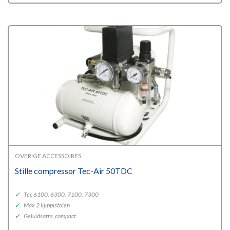
OVERIGE ACCESSOIRES
Stille compressor Tec-Air 50TDC
✓
Tec 6100, 6300, 7100, 7300
✓
Max 2 lijmpistolen
✓
Geluidsarm, compact