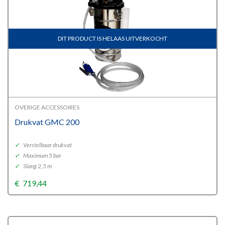
DIT PRODUCT IS HELAAS UITVERKOCHT
OVERIGE ACCESSOIRES
Drukvat GMC 200
✓
Verstelbaar drukvat
✓
Maximum 5 bar
✓
Slang 2,5 m
€
719,44