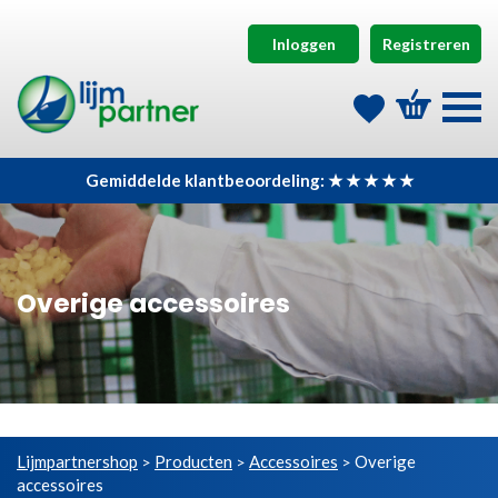
Inloggen
Registreren
Gemiddelde klantbeoordeling: ★ ★ ★ ★ ★
Overige accessoires
Lijmpartnershop
Producten
Accessoires
Overige
>
>
>
accessoires