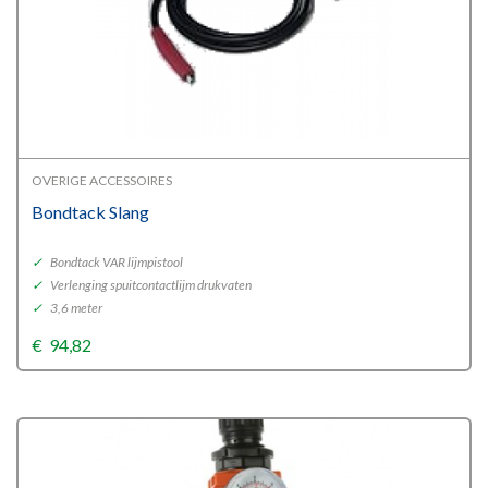
OVERIGE ACCESSOIRES
Bondtack Slang
✓
Bondtack VAR lijmpistool
✓
Verlenging spuitcontactlijm drukvaten
✓
3,6 meter
€
94,82