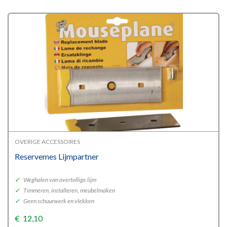
OVERIGE ACCESSOIRES
Reservemes Lijmpartner
✓
Weghalen van overtollige lijm
✓
Timmeren, installeren, meubelmaken
✓
Geen schuurwerk en vlekken
€
12,10