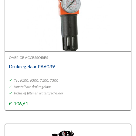
OVERIGE ACCESSOIRES
Drukregelaar PA6039
✓
Tec 6100, 6300, 7100. 7300
✓
Verstelbare drukregelaar
✓
Inclusief filter en waterafscheider
€
106,61