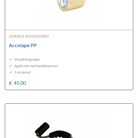
OVERIGE ACCESSOIRES
Accotape PP
✓
Verpakkingstape
✓
Applicatie met handdispenser
✓
5 cm breed
€
45,00