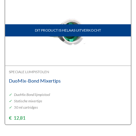
DIT PRODUCT IS HELAAS UITVERKOCHT
SPECIALE LIJMPISTOLEN
DuoMix-Bond Mixertips
✓
DuoMix Bond lijmpistool
✓
Statische mixertips
✓
50 ml cartridges
€
12,81