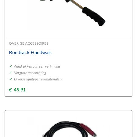
OVERIGE ACCESSOIRES
Bondtack Handwals
✓
Aandrukken van een verlijming
✓
Vergrote aanhechting
✓
Diverse lijmtypen en materialen
€
49,91