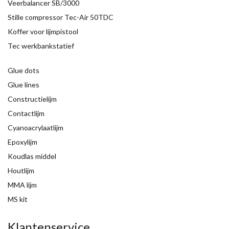
Veerbalancer SB/3000
Stille compressor Tec-Air 50TDC
Koffer voor lijmpistool
Tec werkbankstatief
Glue dots
Glue lines
Constructielijm
Contactlijm
Cyanoacrylaatlijm
Epoxylijm
Koudlas middel
Houtlijm
MMA lijm
MS kit
Klantenservice