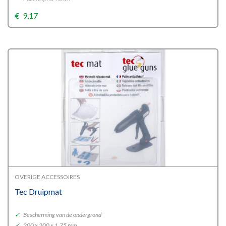
€
9,17
OVERIGE ACCESSOIRES
Tec Druipmat
✓
Bescherming van de ondergrond
✓
200 x 200 x 1,75 mm