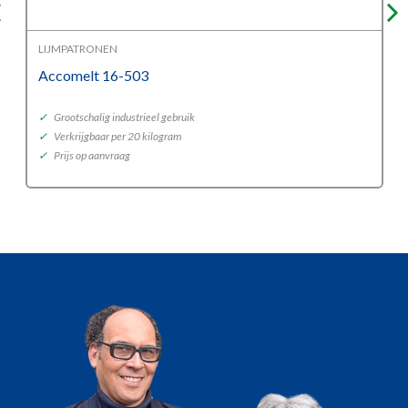
LIJMPATRONEN
Accomelt 16-503
✓
Grootschalig industrieel gebruik
✓
Verkrijgbaar per 20 kilogram
✓
Prijs op aanvraag