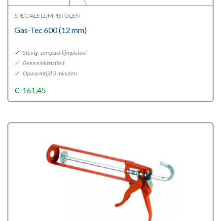
SPECIALE LIJMPISTOLEN
Gas-Tec 600 (12 mm)
✓
Stevig, compact lijmpistool
✓
Geen elektriciteit
✓
Opwarmtijd 5 minuten
€
161,45