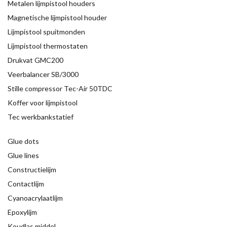
Metalen lijmpistool houders
Magnetische lijmpistool houder
Lijmpistool spuitmonden
Lijmpistool thermostaten
Drukvat GMC200
Veerbalancer SB/3000
Stille compressor Tec-Air 50TDC
Koffer voor lijmpistool
Tec werkbankstatief
Glue dots
Glue lines
Constructielijm
Contactlijm
Cyanoacrylaatlijm
Epoxylijm
Koudlas middel