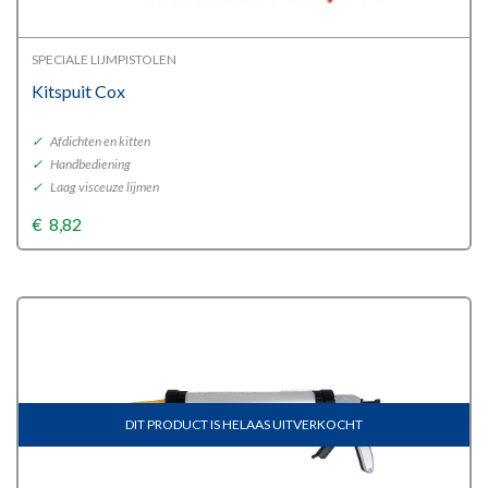
SPECIALE LIJMPISTOLEN
Kitspuit Cox
✓
Afdichten en kitten
✓
Handbediening
✓
Laag visceuze lijmen
€
8,82
DIT PRODUCT IS HELAAS UITVERKOCHT