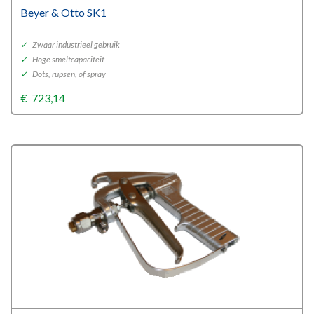
Beyer & Otto SK1
✓
Zwaar industrieel gebruik
✓
Hoge smeltcapaciteit
✓
Dots, rupsen, of spray
€
723,14