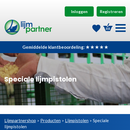
Inloggen
Registreren
Gemiddelde klantbeoordeling: ★ ★ ★ ★ ★
Speciale lijmpistolen
Lijmpartnershop
Producten
Lijmpistolen
Speciale
>
>
>
lijmpistolen