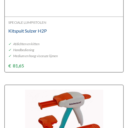
SPECIALE LIJMPISTOLEN
Kitspuit Sulzer H2P
✓
Afdichten en kitten
✓
Handbediening
✓
Medium en hoog visceuze lijmen
€
81,65