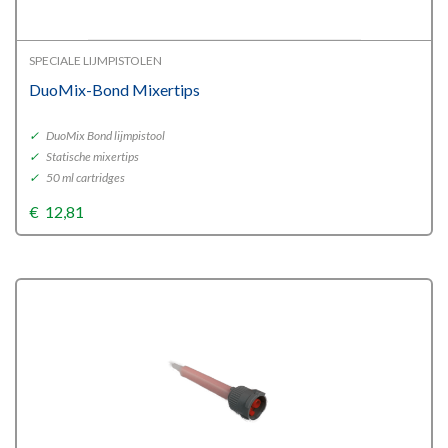
SPECIALE LIJMPISTOLEN
DuoMix-Bond Mixertips
✓
DuoMix Bond lijmpistool
✓
Statische mixertips
✓
50 ml cartridges
€
12,81