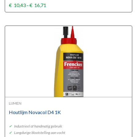
Price
€
10,43
–
€
16,71
range:
€10,43
through
€16,71
LIJMEN
Houtlijm Novacol D4 1K
✓
Industrieel of handmatig gebruik
✓
Langdurige blootstelling aan vocht