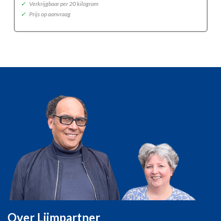
✓
Verkrijgbaar per 20 kilogram
✓
Prijs op aanvraag
Over Lijmpartner