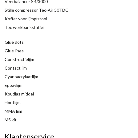
Veerbalancer SB/3000
Stille compressor Tec-Air 50TDC
Koffer voor lijmpistool
Tec werkbankstatief
Glue dots
Glue lines
Constructielijm
Contactlijm
Cyanoacrylaatlijm
Epoxylijm
Koudlas middel
Houtlijm
MMA lijm
MS kit
Klantenservice