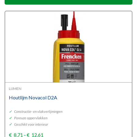
LIJMEN
Houtlijm Novacol D2A
✓
Constructie- en vlakverlijmingen
✓
Poreuze oppervlakken
✓
Geschikt voor interieur
Price
€
8,71
–
€
12,61