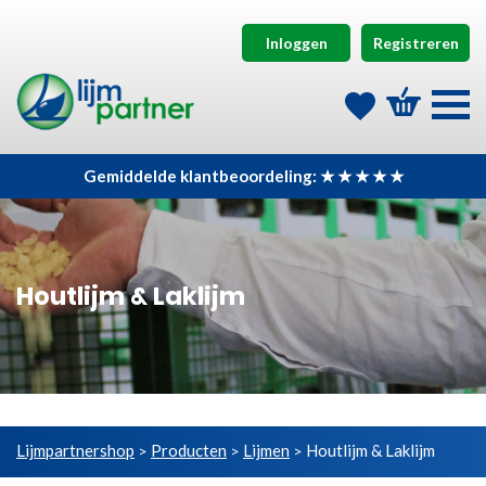
Inloggen
Registreren
Gemiddelde klantbeoordeling: ★ ★ ★ ★ ★
Houtlijm & Laklijm
Lijmpartnershop
Producten
Lijmen
Houtlijm & Laklijm
>
>
>