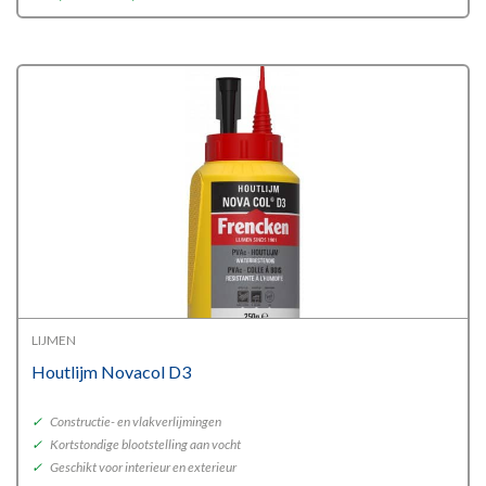
range:
€8,71
through
€12,61
LIJMEN
Houtlijm Novacol D3
✓
Constructie- en vlakverlijmingen
✓
Kortstondige blootstelling aan vocht
✓
Geschikt voor interieur en exterieur