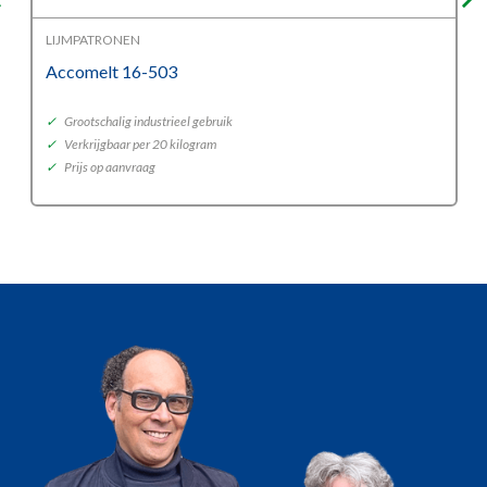
LIJMPATRONEN
Accomelt 16-503
✓
Grootschalig industrieel gebruik
✓
Verkrijgbaar per 20 kilogram
✓
Prijs op aanvraag