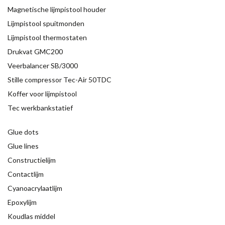
Magnetische lijmpistool houder
Lijmpistool spuitmonden
Lijmpistool thermostaten
Drukvat GMC200
Veerbalancer SB/3000
Stille compressor Tec-Air 50TDC
Koffer voor lijmpistool
Tec werkbankstatief
Glue dots
Glue lines
Constructielijm
Contactlijm
Cyanoacrylaatlijm
Epoxylijm
Koudlas middel