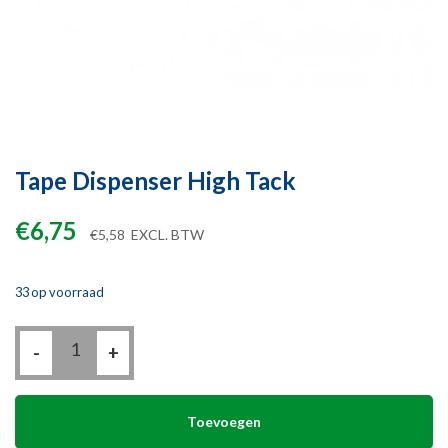
Tape Dispenser High Tack
€
6,75
€
5,58
EXCL. BTW
33 op voorraad
Tape
-
Dispenser
+
High
Tack
aantal
Toevoegen