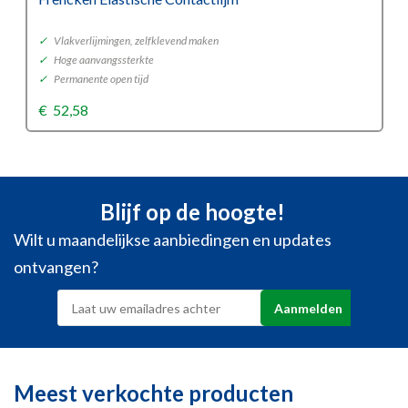
✓
Vlakverlijmingen, zelfklevend maken
✓
Hoge aanvangssterkte
✓
Permanente open tijd
€
52,58
Blijf op de hoogte!
Wilt u maandelijkse aanbiedingen en updates
ontvangen?
Meest verkochte producten