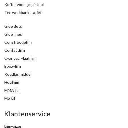
Koffer voor lijmpistool
Tec werkbankstatief
Glue dots
Glue lines
Constructielijm
Contactlijm
Cyanoacrylaatlijm
Epoxylijm
Koudlas middel
Houtlijm
MMA lijm
MS kit
Klantenservice
Lijmwijzer