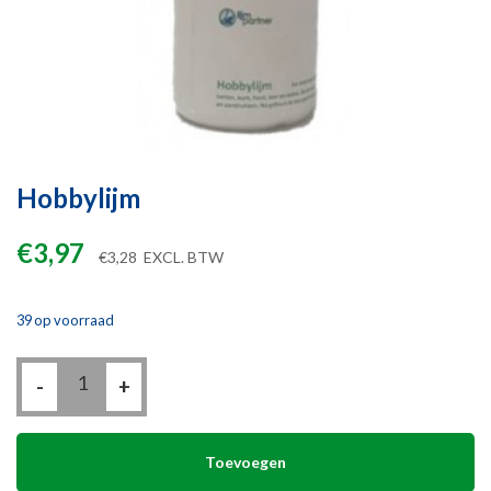
Hobbylijm
€
3,97
€
3,28
EXCL. BTW
39 op voorraad
Hobbylijm
-
aantal
+
Toevoegen