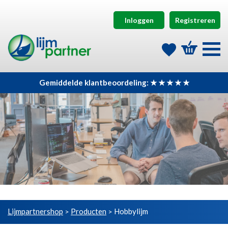
Inloggen
Registreren
Gemiddelde klantbeoordeling: ★ ★ ★ ★ ★
Lijmpartnershop
Producten
Hobbylijm
>
>