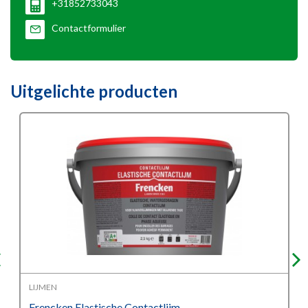
+31852733043
Contactformulier
Uitgelichte producten
LIJMEN
Frencken Elastische Contactlijm