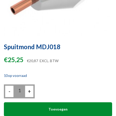
Spuitmond MDJ018
€
25,25
€
20,87
EXCL. BTW
10 op voorraad
Spuitmond
-
MDJ018
+
aantal
Toevoegen