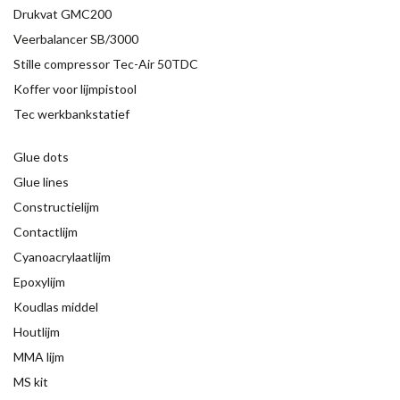
Drukvat GMC200
Veerbalancer SB/3000
Stille compressor Tec-Air 50TDC
Koffer voor lijmpistool
Tec werkbankstatief
Glue dots
Glue lines
Constructielijm
Contactlijm
Cyanoacrylaatlijm
Epoxylijm
Koudlas middel
Houtlijm
MMA lijm
MS kit