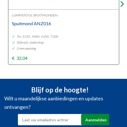
LIJMPISTOOL SPUITMONDEN
Spuitmond ANZ016
✓
Tec 3150, 3400, 6100, 7100
✓
Slijtvast, stalen kap
✓
2 mm opening
€
32,04
Blijf op de hoogte!
Wilt u maandelijkse aanbiedingen en updates
ontvangen?