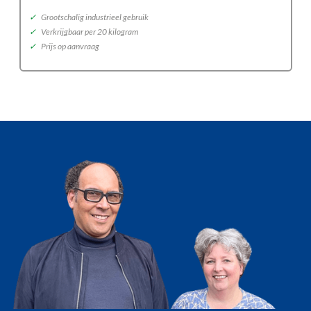
✓
Grootschalig industrieel gebruik
✓
Verkrijgbaar per 20 kilogram
✓
Prijs op aanvraag