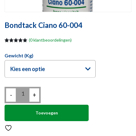
Bondtack Ciano 60-004
(
0
klantbeoordelingen)
Waardering
1
5.00
op 5
Gewicht (kg)
gebaseerd
op
klantbeoordeling
Kies een optie
Bondtack
-
Ciano
+
60-
004
aantal
Toevoegen