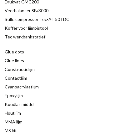
Drukvat GMC200
Veerbalancer SB/3000
Stille compressor Tec-Air 50TDC
Koffer voor lijmpistool
Tec werkbankstatief
Glue dots
Glue lines
Constructielijm
Contactlijm
Cyanoacrylaatlijm
Epoxylijm
Koudlas middel
Houtlijm
MMA lijm
MS kit