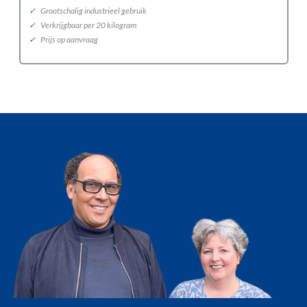
✓
Grootschalig industrieel gebruik
✓
Verkrijgbaar per 20 kilogram
✓
Prijs op aanvraag