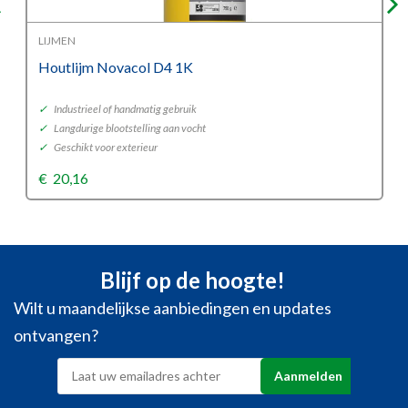
LIJMEN
Houtlijm Novacol D4 1K
✓
Industrieel of handmatig gebruik
✓
Langdurige blootstelling aan vocht
✓
Geschikt voor exterieur
€
20,16
Blijf op de hoogte!
Wilt u maandelijkse aanbiedingen en updates
ontvangen?