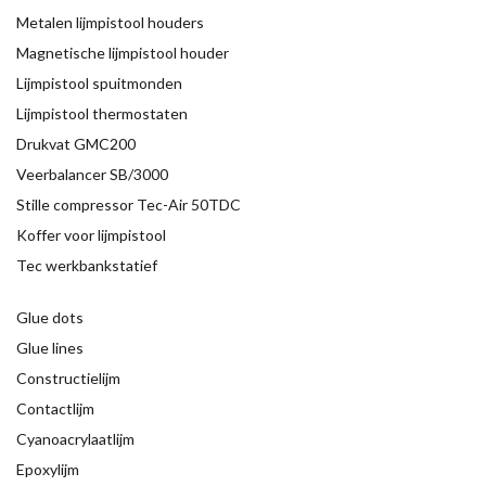
Metalen lijmpistool houders
Magnetische lijmpistool houder
Lijmpistool spuitmonden
Lijmpistool thermostaten
Drukvat GMC200
Veerbalancer SB/3000
Stille compressor Tec-Air 50TDC
Koffer voor lijmpistool
Tec werkbankstatief
Glue dots
Glue lines
Constructielijm
Contactlijm
Cyanoacrylaatlijm
Epoxylijm