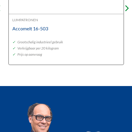
LIJMPATRONEN
Accomelt 16-503
✓
Grootschalig industrieel gebruik
✓
Verkrijgbaar per 20 kilogram
✓
Prijs op aanvraag