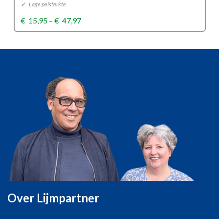
✓
Lage pelsterkte
Price
€
15,95
–
€
47,97
range:
€15,95
through
€47,97
Over Lijmpartner