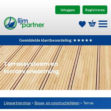
Inloggen
Registreren
Gemiddelde klantbeoordeling: ★ ★ ★ ★ ★
Terrassysteem en
terrasverwarming
Lijmpartnershop
Bouw- en constructielijmen
Terras
>
>