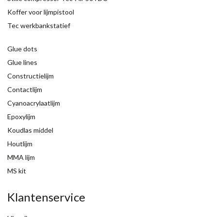
Koffer voor lijmpistool
Tec werkbankstatief
Glue dots
Glue lines
Constructielijm
Contactlijm
Cyanoacrylaatlijm
Epoxylijm
Koudlas middel
Houtlijm
MMA lijm
MS kit
Klantenservice