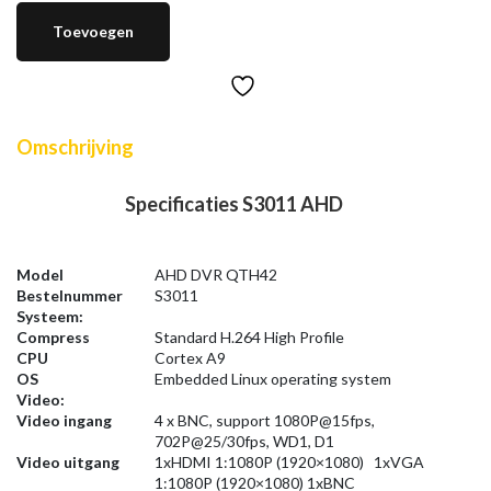
Toevoegen
Omschrijving
Specificaties S3011 AHD
Model
AHD DVR QTH42
Bestelnummer
S3011
Systeem:
Compress
Standard H.264 High Profile
CPU
Cortex A9
OS
Embedded Linux operating system
Video:
Video ingang
4 x BNC, support 1080P@15fps,
702P@25/30fps, WD1, D1
Video uitgang
1xHDMI 1:1080P (1920×1080) 1xVGA
1:1080P (1920×1080) 1xBNC