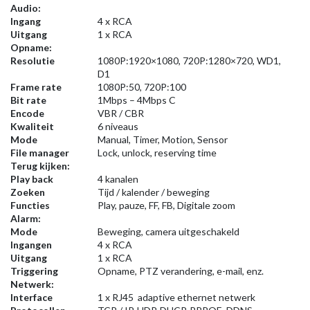
Audio:
Ingang
4 x RCA
Uitgang
1 x RCA
Opname:
Resolutie
1080P:1920×1080, 720P:1280×720, WD1,
D1
Frame rate
1080P:50, 720P:100
Bit rate
1Mbps – 4Mbps C
Encode
VBR / CBR
Kwaliteit
6 niveaus
Mode
Manual, Timer, Motion, Sensor
File manager
Lock, unlock, reserving time
Terug kijken:
Play back
4 kanalen
Zoeken
Tijd / kalender / beweging
Functies
Play, pauze, FF, FB, Digitale zoom
Alarm:
Mode
Beweging, camera uitgeschakeld
Ingangen
4 x RCA
Uitgang
1 x RCA
Triggering
Opname, PTZ verandering, e-mail, enz.
Netwerk:
Interface
1 x RJ45 adaptive ethernet netwerk