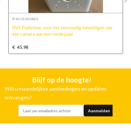
IP ACCESSOIRES
RVS Paalsteun, voor het eenvoudig bevestigen van
een camera aan een ronde paal
€
45.98
Blijf op de hoogte!
Wilt u maandelijkse aanbiedingen en updates
ontvangen?