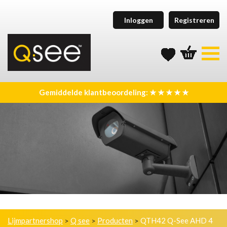
Inloggen
Registreren
Gemiddelde klantbeoordeling: ★ ★ ★ ★ ★
Lijmpartnershop
Q see
Producten
QTH42 Q-See AHD 4
>
>
>