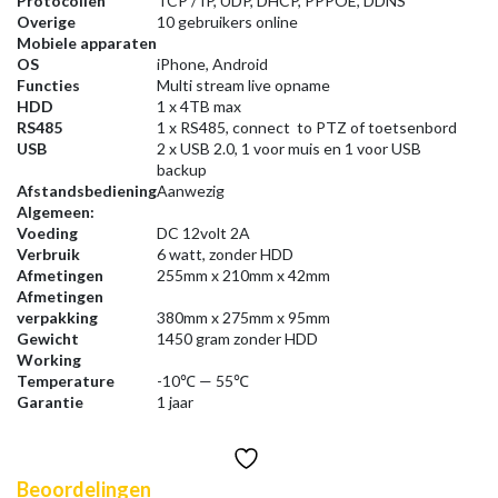
Protocollen
TCP / IP, UDP, DHCP, PPPOE, DDNS
Overige
10 gebruikers online
Mobiele apparaten
OS
iPhone, Android
Functies
Multi stream live opname
HDD
1 x 4TB max
RS485
1 x RS485, connect to PTZ of toetsenbord
USB
2 x USB 2.0, 1 voor muis en 1 voor USB
backup
Afstandsbediening
Aanwezig
Algemeen:
Voeding
DC 12volt 2A
Verbruik
6 watt, zonder HDD
Afmetingen
255mm x 210mm x 42mm
Afmetingen
verpakking
380mm x 275mm x 95mm
Gewicht
1450 gram zonder HDD
Working
Temperature
-10℃ — 55℃
Garantie
1 jaar
Beoordelingen