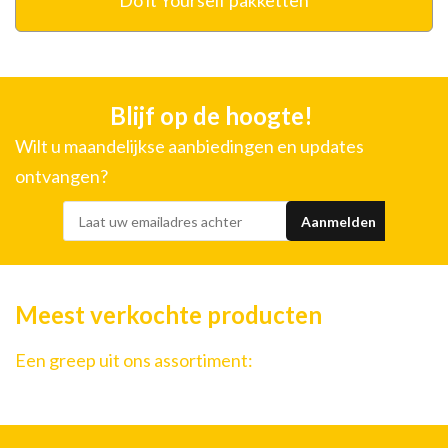
Do it Yourself pakketten
Blijf op de hoogte!
Wilt u maandelijkse aanbiedingen en updates
ontvangen?
Meest verkochte producten
Een greep uit ons assortiment: