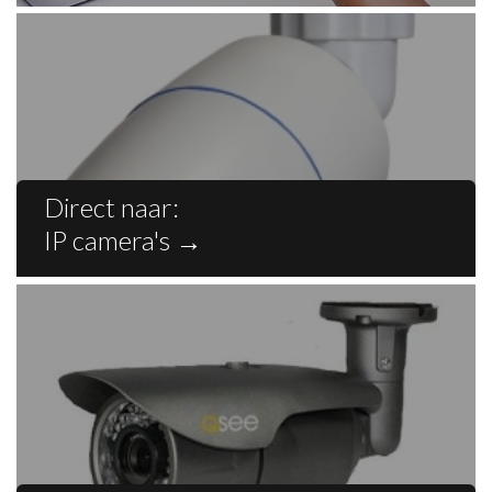
Direct naar:
IP camera's
→