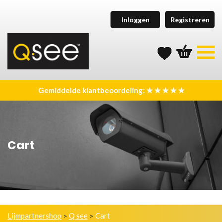
Inloggen
Registreren
Gemiddelde klantbeoordeling: ★ ★ ★ ★ ★
Cart
Lijmpartnershop
Q see
Cart
>
>