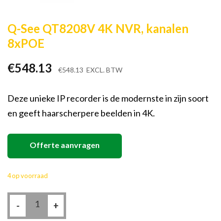
Q-See QT8208V 4K NVR, kanalen
8xPOE
€
548.13
€
548.13
EXCL. BTW
Deze unieke IP recorder is de modernste in zijn soort
en geeft haarscherpere beelden in 4K.
Offerte aanvragen
4 op voorraad
Q-
-
See
+
QT8208V
4K