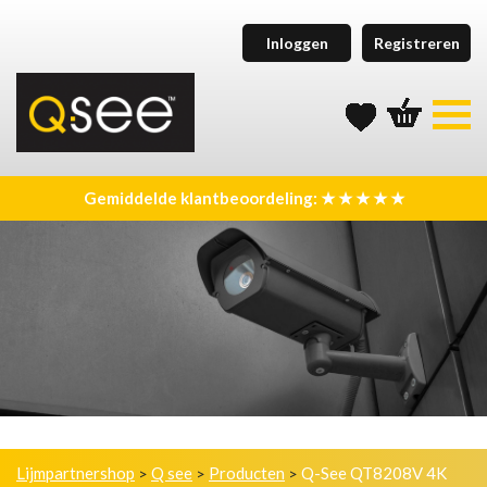
Inloggen
Registreren
Gemiddelde klantbeoordeling: ★ ★ ★ ★ ★
Lijmpartnershop
Q see
Producten
Q-See QT8208V 4K
>
>
>