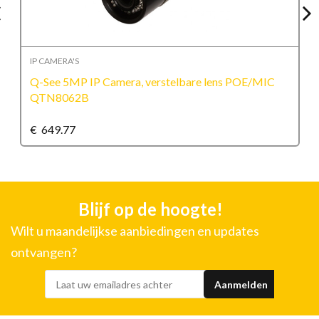
IP CAMERA'S
Q-See 5MP IP Camera, verstelbare lens POE/MIC
QTN8062B
€
649.77
Blijf op de hoogte!
Wilt u maandelijkse aanbiedingen en updates
ontvangen?