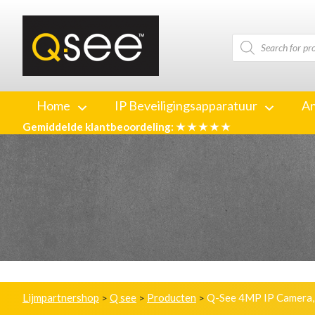
Producten
zoeken
Home
IP Beveiligingsapparatuur
An
Gemiddelde klantbeoordeling: ★ ★ ★ ★ ★
Lijmpartnershop
Q see
Producten
Q-See 4MP IP Camera,
>
>
>