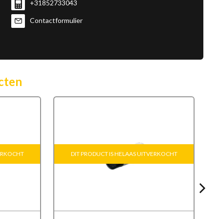
+31852733043
Contactformulier
cten
VERKOCHT
DIT PRODUCT IS HELAAS UITVERKOCHT