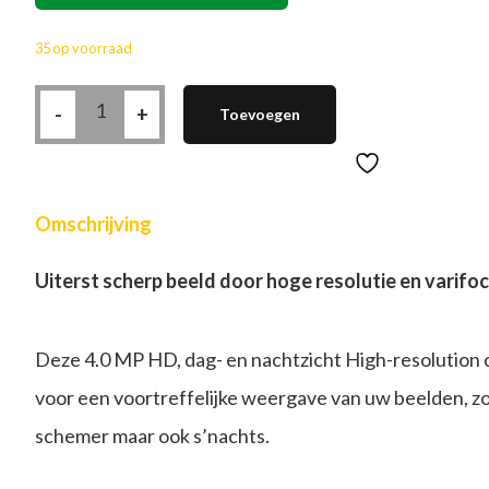
35 op voorraad
Q-
-
See
+
Toevoegen
4MP
IP
Camera,
verstelbare
lens,
POE
/
Omschrijving
MIC
QTN8043B
aantal
Uiterst scherp beeld door hoge resolutie en varifoca
Deze 4.0 MP HD, dag- en nachtzicht High-resolution c
voor een voortreffelijke weergave van uw beelden, zo
schemer maar ook s’nachts.