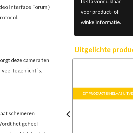
Ik sta voor u klaar
deo Interface Forum )
voor product- of
rotocol.
winkelinformatie.
Uitgelichte produ
orgt deze camera ten
 veel tegenlicht is.
DIT PRODUCT IS HELAAS UIT
t gaat schemeren
Wordt het geheel