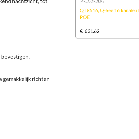
kend nachtzicht, tot
DERS
IP RECORDERS
 Q-See, 8 kanalen NVR, 8 x
QT8516, Q-See 16 kanalen
265
POE
9
€
631.62
e bevestigen.
 gemakkelijk richten