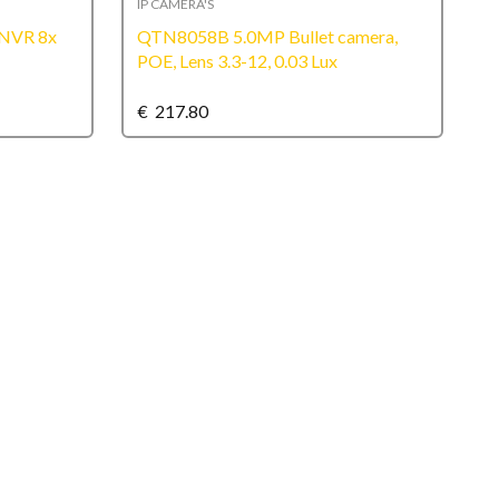
IP CAMERA'S
I
 NVR 8x
QTN8058B 5.0MP Bullet camera,
Q
POE, Lens 3.3-12, 0.03 Lux
m
€
217.80
€