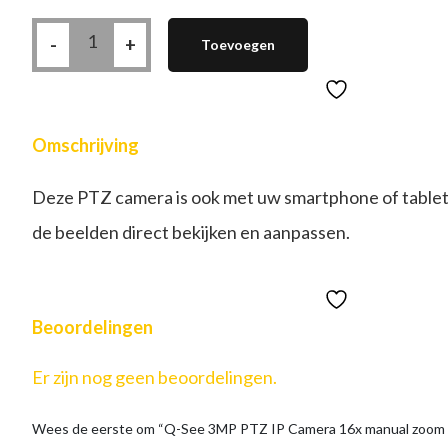
Q-
-
See
+
Toevoegen
3MP
PTZ
IP
Camera
16x
manual
zoom
Omschrijving
H265
aantal
Deze PTZ camera is ook met uw smartphone of tablet
de beelden direct bekijken en aanpassen.
Beoordelingen
Er zijn nog geen beoordelingen.
Wees de eerste om “Q-See 3MP PTZ IP Camera 16x manual zoom 