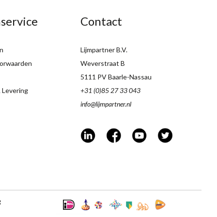
service
Contact
n
Lijmpartner B.V.
orwaarden
Weverstraat B
5111 PV Baarle-Nassau
 Levering
+31 (0)85 27 33 043
info@lijmpartner.nl
g