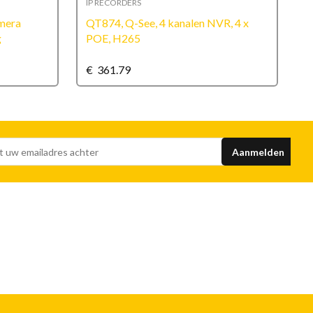
IP RECORDERS
I
mera
QT874, Q-See, 4 kanalen NVR, 4 x
Q
g
POE, H265
c
€
361.79
€