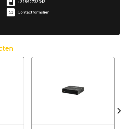
+31852733043
Contactformulier
cten