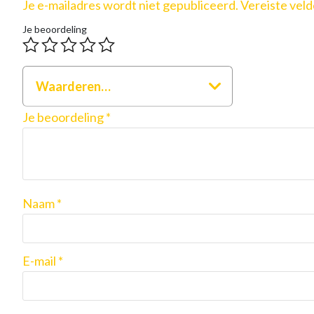
Je e-mailadres wordt niet gepubliceerd.
Vereiste vel
Je beoordeling
Waarderen…
Je beoordeling
*
Naam
*
DIT P
E-mail
*