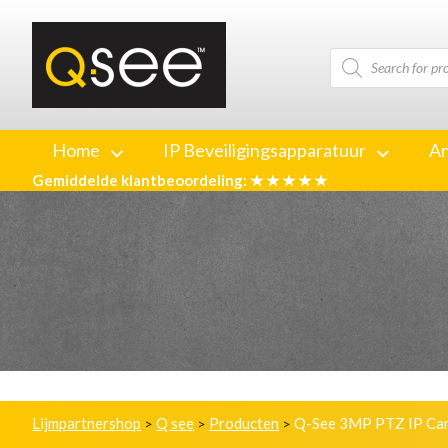
Producten
zoeken
Home
IP Beveiligingsapparatuur
An
Gemiddelde klantbeoordeling: ★ ★ ★ ★ ★
Lijmpartnershop
Q see
Producten
Q-See 3MP PTZ IP Ca
>
>
>