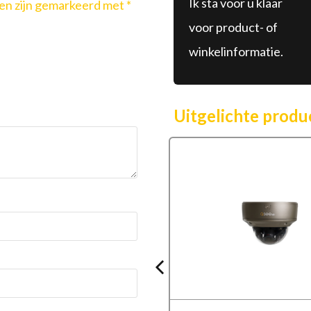
Ik sta voor u klaar
den zijn gemarkeerd met
*
voor product- of
winkelinformatie.
Uitgelichte produ
RODUCT IS HELAAS UITVERKOCHT